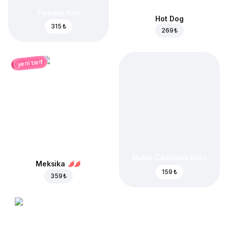
Tavuklu Köri
Hot Dog
315 ₺
269 ₺
yeni tarif
Dubai Çikolatalı Rolls
Meksika
159 ₺
359 ₺