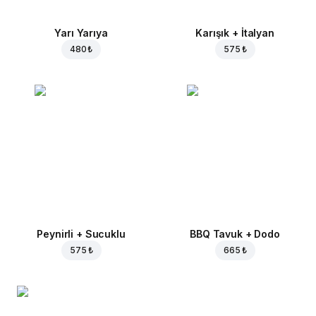
Yarı Yarıya
Karışık + İtalyan
480 ₺
575 ₺
Peynirli + Sucuklu
BBQ Tavuk + Dodo
575 ₺
665 ₺