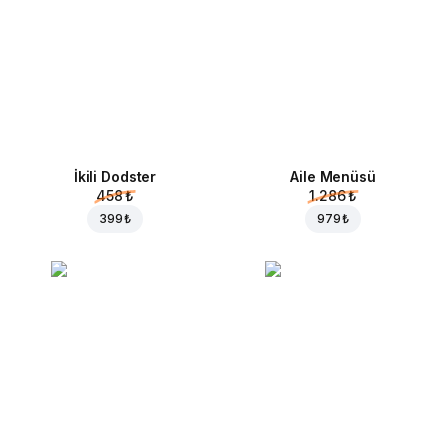
İkili Dodster
Aile Menüsü
458 ₺
1.286 ₺
399 ₺
979 ₺