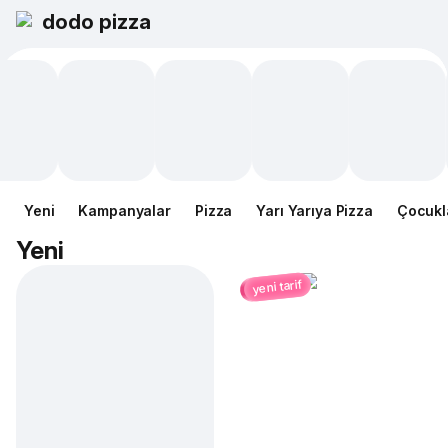
dodo pizza
Yeni
Kampanyalar
Pizza
Yarı Yarıya Pizza
Çocukl
Yeni
yeni tarif