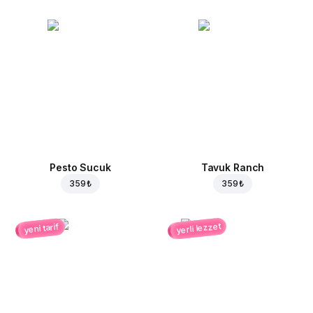
Pesto Sucuk
Tavuk Ranch
359 ₺
359 ₺
yerli lezzet
yeni tarif