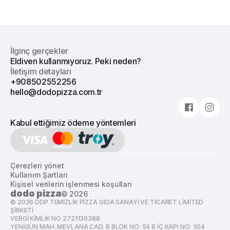
İlginç gerçekler
Eldiven kullanmıyoruz. Peki neden?
İletişim detayları
+908502552256
hello@dodopizza.com.tr
Kabul ettiğimiz ödeme yöntemleri
Çerezleri yönet
Kullanım Şartları
Kişisel verilerin işlenmesi koşulları
dodo pizza
©
2026
©
2026
DDP TEMİZLİK PİZZA GIDA SANAYİ VE TİCARET LİMİTED
ŞİRKETİ
VERGİ KİMLİK NO 2721130388
YENİGÜN MAH. MEVLANA CAD. B BLOK NO: 54 B İÇ KAPI NO: 504