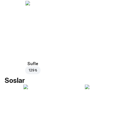
Sufle
129 ₺
Soslar