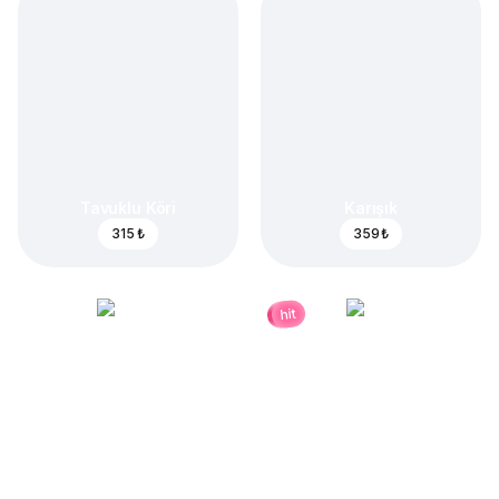
Tavuklu Köri
Karışık
315 ₺
359 ₺
hit