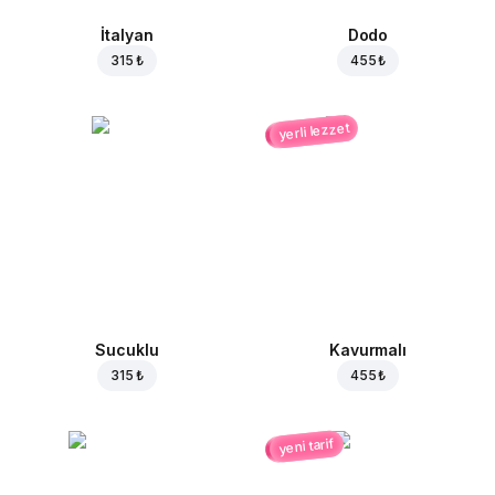
İtalyan
Dodo
315 ₺
455 ₺
yerli lezzet
Sucuklu
Kavurmalı
315 ₺
455 ₺
yeni tarif