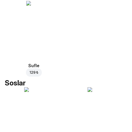
Sufle
129 ₺
Soslar