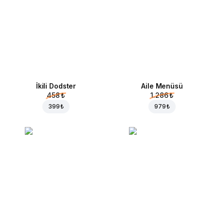
İkili Dodster
Aile Menüsü
458 ₺
1.286 ₺
399 ₺
979 ₺