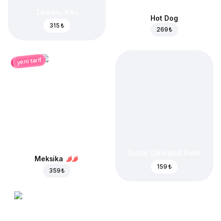
Tavuklu Köri
Hot Dog
315 ₺
269 ₺
yeni tarif
Dubai Çikolatalı Rolls
Meksika
159 ₺
359 ₺