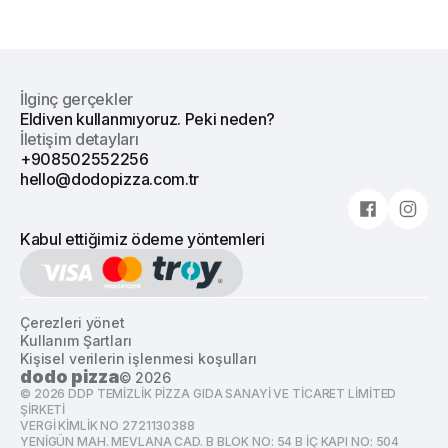
İlginç gerçekler
Eldiven kullanmıyoruz. Peki neden?
İletişim detayları
+908502552256
hello@dodopizza.com.tr
Kabul ettiğimiz ödeme yöntemleri
Çerezleri yönet
Kullanım Şartları
Kişisel verilerin işlenmesi koşulları
dodo pizza
©
2026
©
2026
DDP TEMİZLİK PİZZA GIDA SANAYİ VE TİCARET LİMİTED
ŞİRKETİ
VERGİ KİMLİK NO 2721130388
YENİGÜN MAH. MEVLANA CAD. B BLOK NO: 54 B İÇ KAPI NO: 504