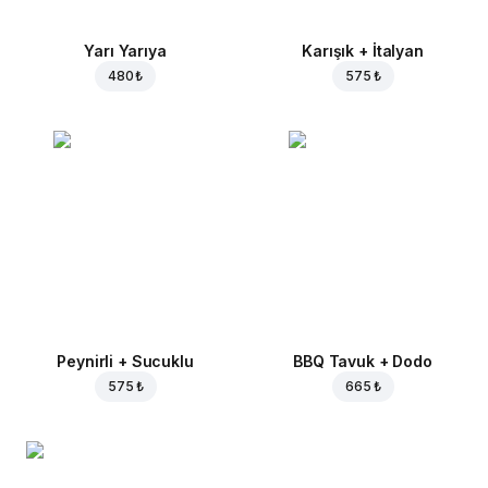
Yarı Yarıya
Karışık + İtalyan
480 ₺
575 ₺
Peynirli + Sucuklu
BBQ Tavuk + Dodo
575 ₺
665 ₺