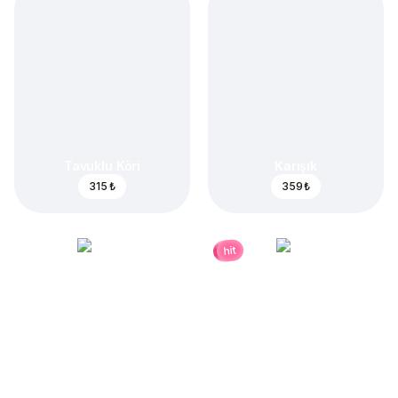
Tavuklu Köri
Karışık
315 ₺
359 ₺
hit