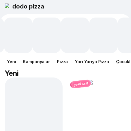
dodo pizza
Yeni
Kampanyalar
Pizza
Yarı Yarıya Pizza
Çocukl
Yeni
yeni tarif