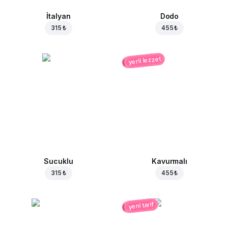
İtalyan
Dodo
315 ₺
455 ₺
yerli lezzet
Sucuklu
Kavurmalı
315 ₺
455 ₺
yeni tarif