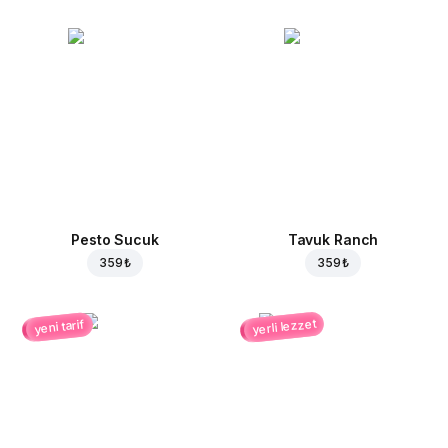
Pesto Sucuk
Tavuk Ranch
359 ₺
359 ₺
yerli lezzet
yeni tarif