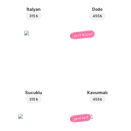
İtalyan
Dodo
315 ₺
455 ₺
yerli lezzet
Sucuklu
Kavurmalı
315 ₺
455 ₺
yeni tarif