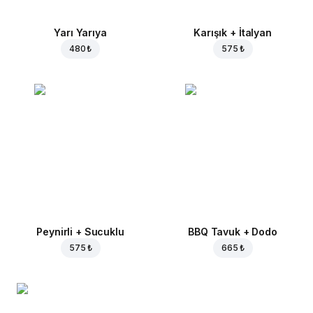
Yarı Yarıya
Karışık + İtalyan
480 ₺
575 ₺
Peynirli + Sucuklu
BBQ Tavuk + Dodo
575 ₺
665 ₺