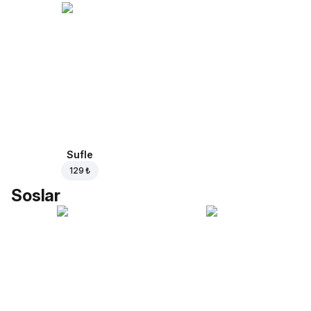
Sufle
129 ₺
Soslar