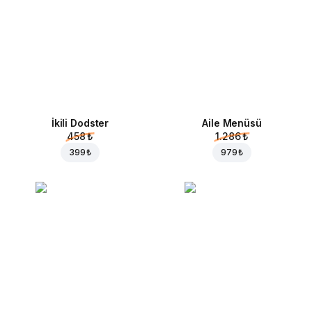
İkili Dodster
Aile Menüsü
458 ₺
1.286 ₺
399 ₺
979 ₺