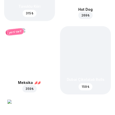
Tavuklu Köri
Hot Dog
315 ₺
269 ₺
yeni tarif
Dubai Çikolatalı Rolls
Meksika
159 ₺
359 ₺