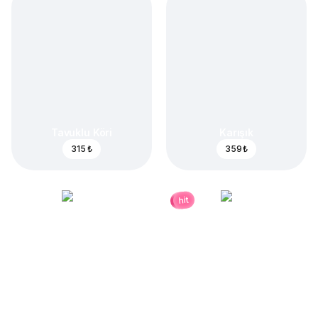
Tavuklu Köri
Karışık
315 ₺
359 ₺
hit