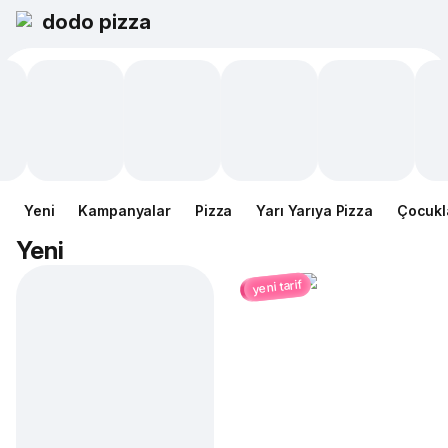
dodo pizza
Yeni
Kampanyalar
Pizza
Yarı Yarıya Pizza
Çocukl
Yeni
yeni tarif