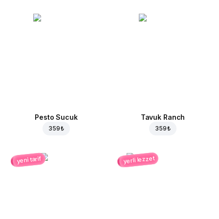
Pesto Sucuk
Tavuk Ranch
359 ₺
359 ₺
yerli lezzet
yeni tarif