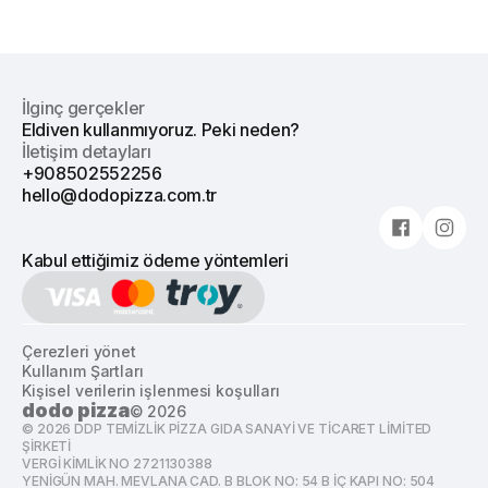
İlginç gerçekler
Eldiven kullanmıyoruz. Peki neden?
İletişim detayları
+908502552256
hello@dodopizza.com.tr
Kabul ettiğimiz ödeme yöntemleri
Çerezleri yönet
Kullanım Şartları
Kişisel verilerin işlenmesi koşulları
dodo pizza
©
2026
©
2026
DDP TEMİZLİK PİZZA GIDA SANAYİ VE TİCARET LİMİTED
ŞİRKETİ
VERGİ KİMLİK NO 2721130388
YENİGÜN MAH. MEVLANA CAD. B BLOK NO: 54 B İÇ KAPI NO: 504