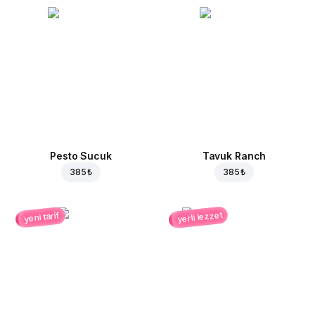
Pesto Sucuk
Tavuk Ranch
385 ₺
385 ₺
yerli lezzet
yeni tarif