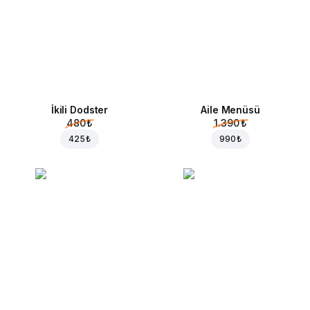
İkili Dodster
Aile Menüsü
480 ₺
1.390 ₺
425 ₺
990 ₺