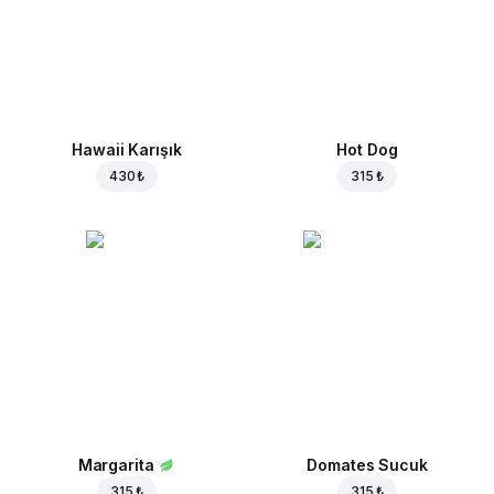
Hawaii Karışık
Hot Dog
430 ₺
315 ₺
Margarita
Domates Sucuk
315 ₺
315 ₺