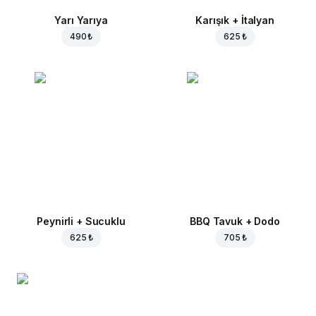
Yarı Yarıya
Karışık + İtalyan
490 ₺
625 ₺
Peynirli + Sucuklu
BBQ Tavuk + Dodo
625 ₺
705 ₺