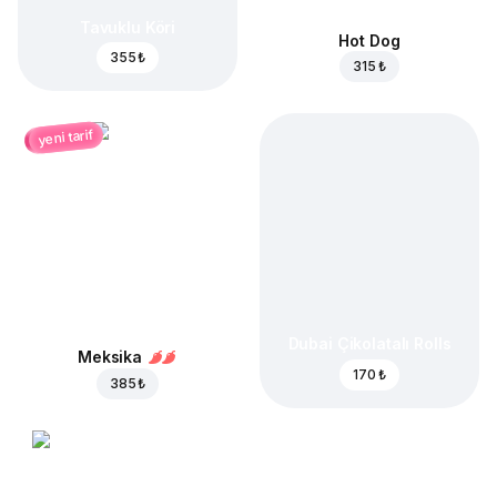
Tavuklu Köri
Hot Dog
355 ₺
315 ₺
yeni tarif
Dubai Çikolatalı Rolls
Meksika
170 ₺
385 ₺