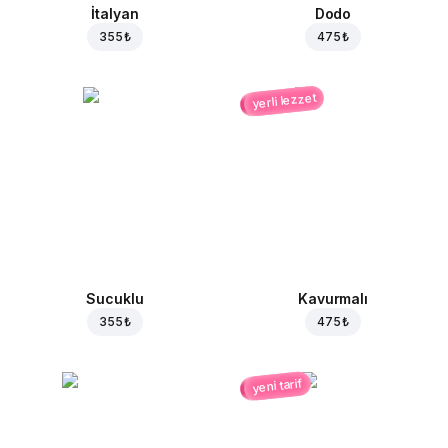
İtalyan
Dodo
355 ₺
475 ₺
yerli lezzet
Sucuklu
Kavurmalı
355 ₺
475 ₺
yeni tarif