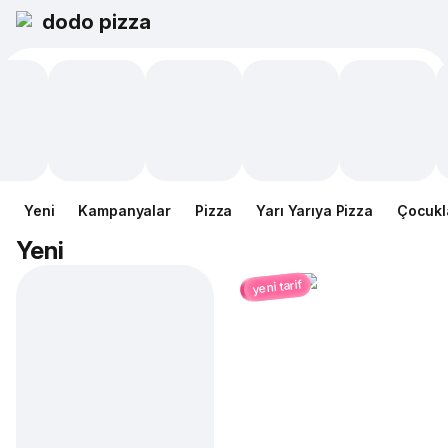
dodo pizza
Yeni
Kampanyalar
Pizza
Yarı Yarıya Pizza
Çocukl
Yeni
yeni tarif