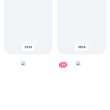
Tavuklu Köri
Karışık
355 ₺
385 ₺
hit