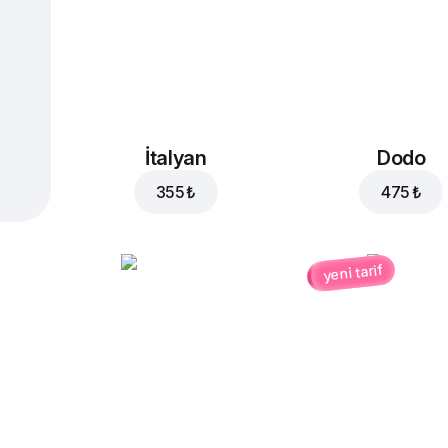
İtalyan
Dodo
355 ₺
475 ₺
yeni tarif