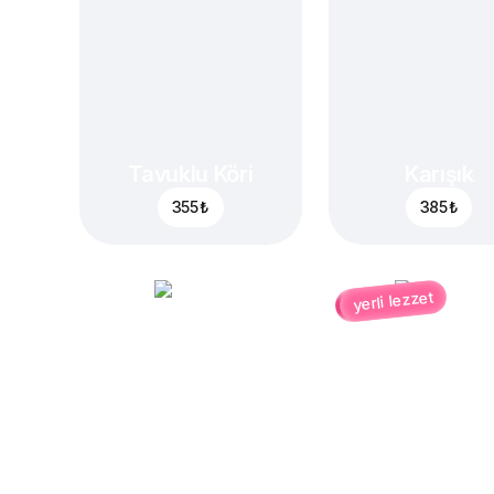
Tavuklu Köri
Karışık
355 ₺
385 ₺
yerli lezzet