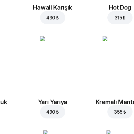
Hawaii Karışık
Hot Dog
430 ₺
315 ₺
cuk
Yarı Yarıya
Kremalı Mant
490 ₺
355 ₺