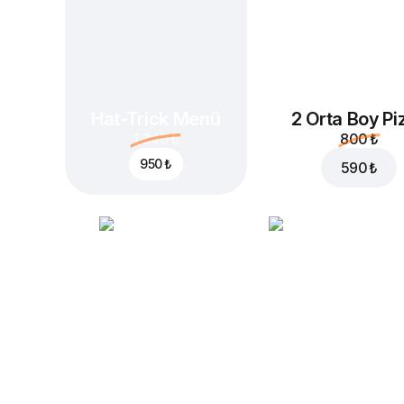
Hat-Trick Menü
2 Orta Boy Pi
1.340 ₺
800 ₺
950 ₺
590 ₺