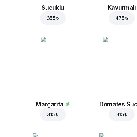
Sucuklu
Kavurmalı
355 ₺
475 ₺
Margarita
Domates Su
315 ₺
315 ₺