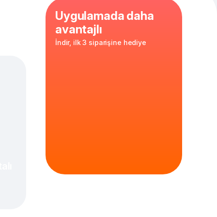
Uygulamada daha
avantajlı
İndir, ilk 3 siparişine hediye
lla
,
taze
30 cm
hamur
alı