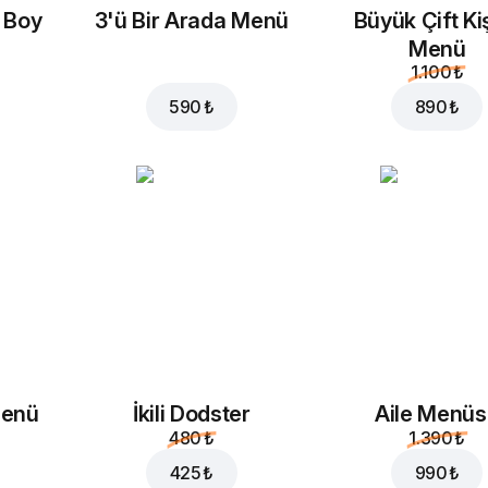
20 ₺
35 ₺
a Boy
3'ü Bir Arada Menü
Büyük Çift Kiş
Menü
1.100 ₺
590 ₺
890 ₺
Menü
İkili Dodster
Aile Menü
480 ₺
1.390 ₺
425 ₺
990 ₺