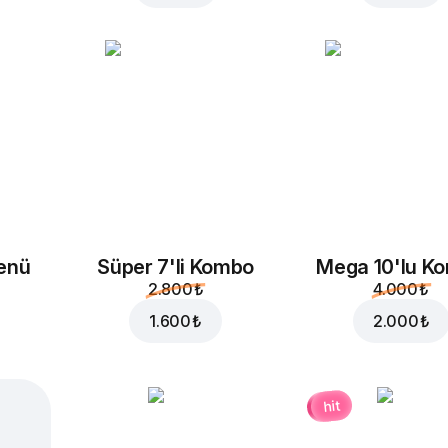
enü
Süper 7'li Kombo
Mega 10'lu K
2.800 ₺
4.000 ₺
1.600 ₺
2.000 ₺
hit