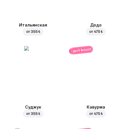
Итальянская
Додо
от
355 ₺
от
475 ₺
yerli lezzet
Суджук
Кавурма
от
355 ₺
от
475 ₺