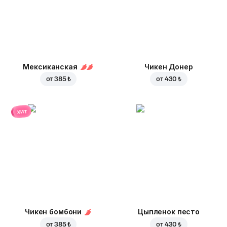
Мексиканская
Чикен Донер
от
385 ₺
от
430 ₺
хит
Чикен бомбони
Цыпленок песто
от
385 ₺
от
430 ₺