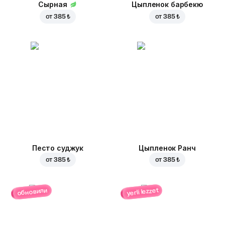
Сырная
Цыпленок барбекю
от
385 ₺
от
385 ₺
Песто суджук
Цыпленок Ранч
от
385 ₺
от
385 ₺
yerli lezzet
обновили