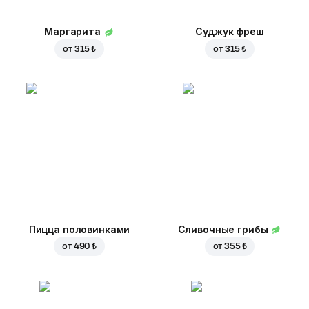
Маргарита
Суджук фреш
от
315 ₺
от
315 ₺
Пицца половинками
Сливочные грибы
от
490 ₺
от
355 ₺