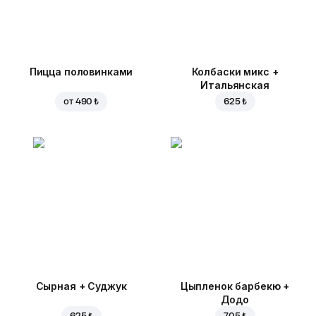
Пицца половинками
Колбаски микс +
Итальянская
от
490 ₺
625 ₺
Сырная + Суджук
Цыпленок барбекю +
Додо