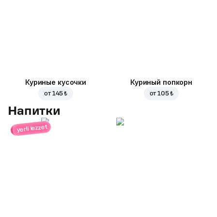
Куриные кусочки
Куриный попкорн
от
145 ₺
от
105 ₺
Напитки
yerli lezzet