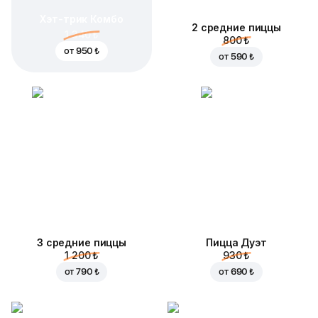
Хэт-трик Комбо
2 средние пиццы
1 340 ₺
800 ₺
от
950 ₺
от
590 ₺
3 средние пиццы
Пицца Дуэт
1 200 ₺
930 ₺
от
790 ₺
от
690 ₺