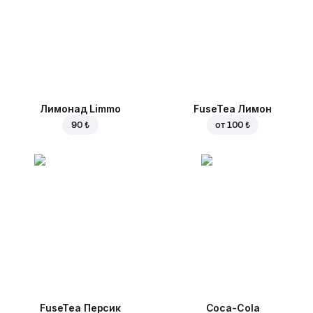
Лимонад Limmo
FuseTea Лимон
90 ₺
от
100 ₺
FuseTea Персик
Coca-Cola