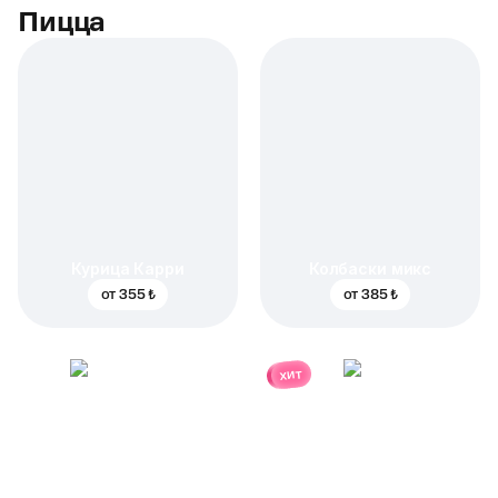
Пицца
Курица Карри
Колбаски микс
от
355 ₺
от
385 ₺
хит