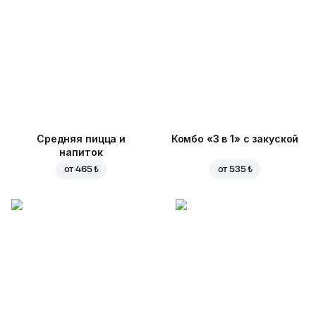
Средняя пицца и
Комбо «3 в 1» с закуской
напиток
от
465 ₺
от
535 ₺