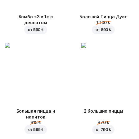
Комбо «3 в 1» с
Большой Пицца Дуэт
десертом
1 100 ₺
от
590 ₺
от
890 ₺
Большая пицца и
2 большие пиццы
напиток
615 ₺
970 ₺
от
565 ₺
от
790 ₺