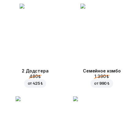
2 Додстера
Семейное комбо
480 ₺
1 390 ₺
от
425 ₺
от
990 ₺