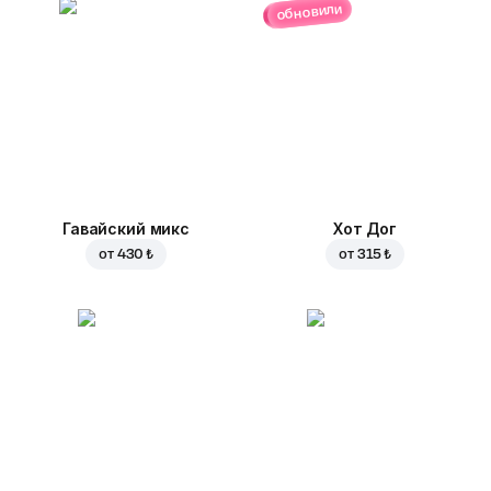
обновили
Гавайский микс
Хот Дог
от
430 ₺
от
315 ₺