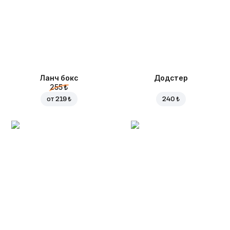
Ланч бокс
Додстер
255 ₺
от
219 ₺
240 ₺