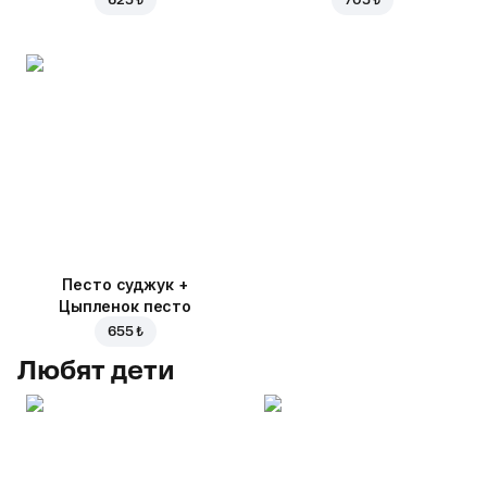
625 ₺
705 ₺
Песто суджук +
Цыпленок песто
655 ₺
Любят дети