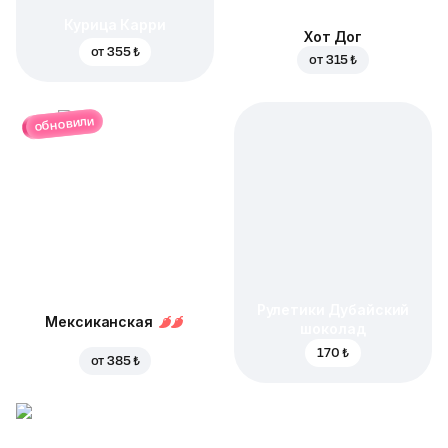
Курица Карри
Хот Дог
от
355 ₺
от
315 ₺
обновили
Рулетики Дубайский
Мексиканская
шоколад
170 ₺
от
385 ₺