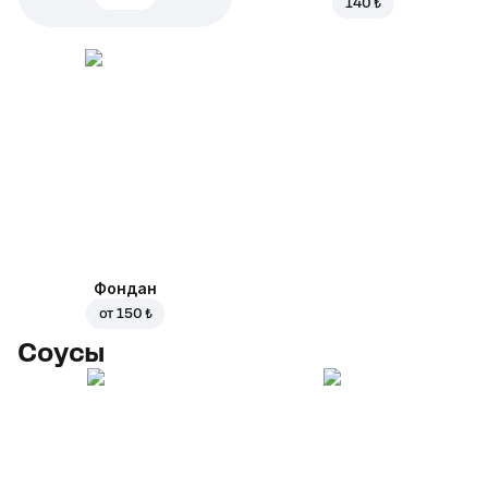
140 ₺
Фондан
от
150 ₺
Соусы