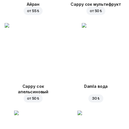
Айран
Cappy сок мультифрукт
от
55 ₺
от
50 ₺
Cappy сок
Damla вода
апельсиновый
от
50 ₺
30 ₺