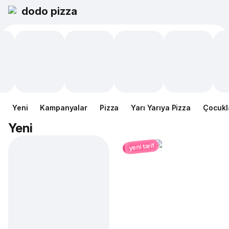
dodo pizza
Yeni
Kampanyalar
Pizza
Yarı Yarıya Pizza
Çocukl
Yeni
yeni tarif