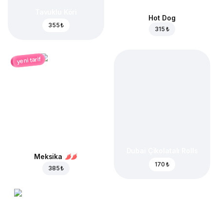
Tavuklu Köri
Hot Dog
355 ₺
315 ₺
yeni tarif
Dubai Çikolatalı Rolls
Meksika
170 ₺
385 ₺