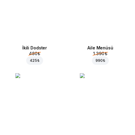
İkili Dodster
Aile Menüsü
480 ₺
1.390 ₺
425 ₺
990 ₺