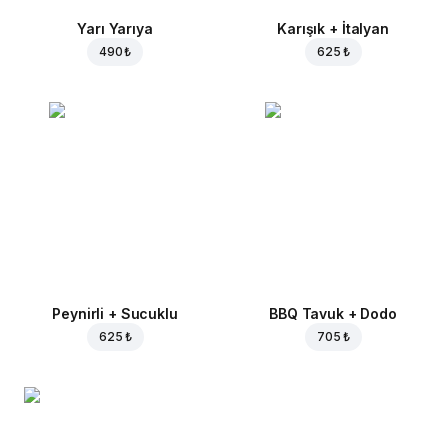
Yarı Yarıya
Karışık + İtalyan
490 ₺
625 ₺
Peynirli + Sucuklu
BBQ Tavuk + Dodo
625 ₺
705 ₺