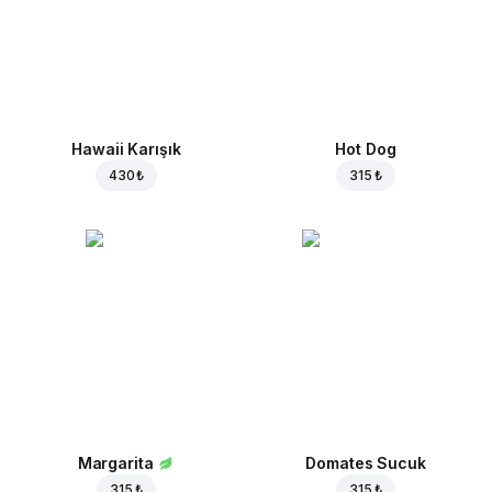
Hawaii Karışık
Hot Dog
430 ₺
315 ₺
Margarita
Domates Sucuk
315 ₺
315 ₺