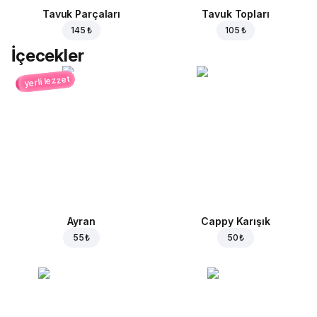
Tavuk Parçaları
Tavuk Topları
145 ₺
105 ₺
İçecekler
yerli lezzet
Ayran
Cappy Karışık
55 ₺
50 ₺