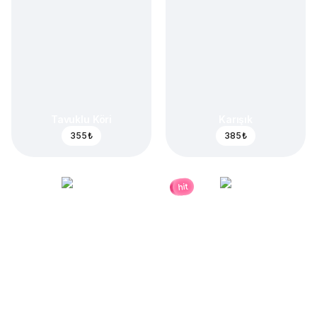
Tavuklu Köri
Karışık
355 ₺
385 ₺
hit