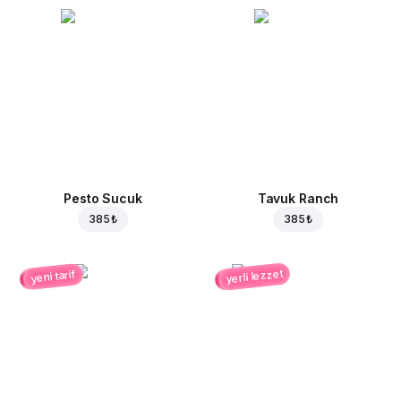
Pesto Sucuk
Tavuk Ranch
385 ₺
385 ₺
yerli lezzet
yeni tarif