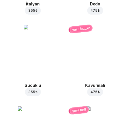
İtalyan
Dodo
355 ₺
475 ₺
yerli lezzet
Sucuklu
Kavurmalı
355 ₺
475 ₺
yeni tarif