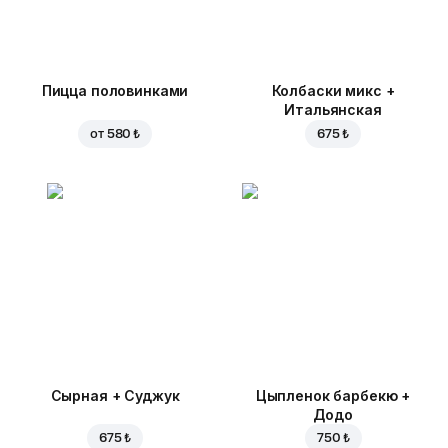
Пицца половинками
Колбаски микс +
Итальянская
от
580 ₺
675 ₺
Сырная + Суджук
Цыпленок барбекю +
Додо
675 ₺
750 ₺