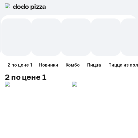
dodo pizza
2 по цене 1
Новинки
Комбо
Пицца
Пицца из по
2 по цене 1