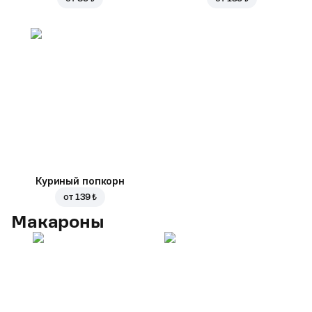
Куриный попкорн
от
139 ₺
Макароны