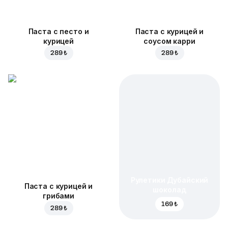
Паста с песто и
Паста с курицей и
курицей
соусом карри
289 ₺
289 ₺
Рулетики Дубайский
Паста с курицей и
шоколад
грибами
169 ₺
289 ₺