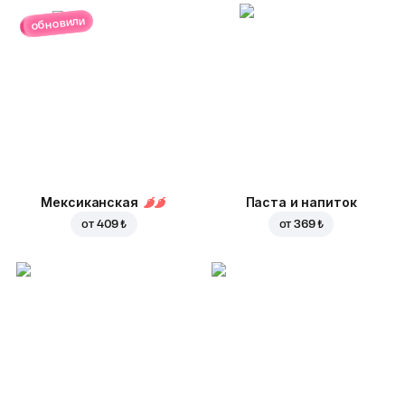
обновили
Мексиканская
Паста и напиток
от
409 ₺
от
369 ₺