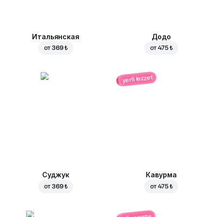
Итальянская
Додо
от
369 ₺
от
475 ₺
yerli lezzet
Суджук
Кавурма
от
369 ₺
от
475 ₺