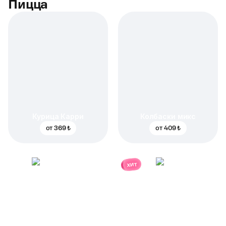
Пицца
Курица Карри
Колбаски микс
от
369 ₺
от
409 ₺
хит