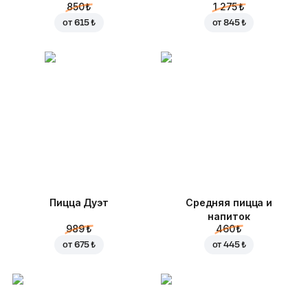
850 ₺
1 275 ₺
от
615 ₺
от
845 ₺
Пицца Дуэт
Средняя пицца и
напиток
989 ₺
460 ₺
от
675 ₺
от
445 ₺