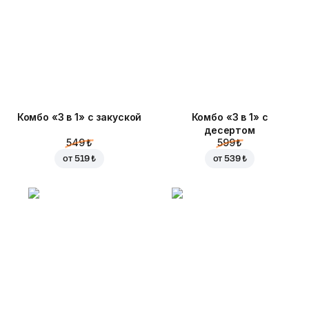
Комбо «3 в 1» с закуской
Комбо «3 в 1» с
десертом
549 ₺
599 ₺
от
519 ₺
от
539 ₺