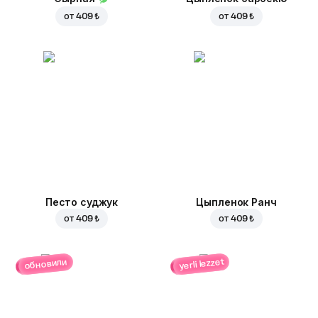
от
409 ₺
от
409 ₺
Песто суджук
Цыпленок Ранч
от
409 ₺
от
409 ₺
yerli lezzet
обновили