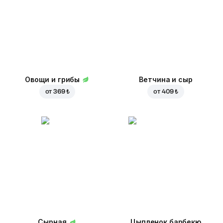
Овощи и грибы
Ветчина и сыр
от
369 ₺
от
409 ₺
Сырная
Цыпленок барбекю