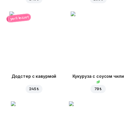
yerli lezzet
Додстер с кавурмой
Кукуруза с соусом чили
245 ₺
79 ₺