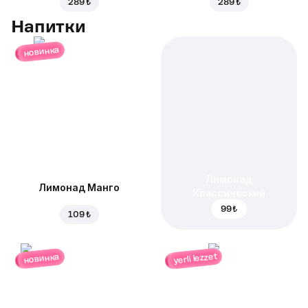
289 ₺
289 ₺
Напитки
новинка
Лимонад
Лимонад Манго
Классический
99 ₺
109 ₺
yerli lezzet
новинка