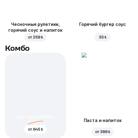
Чесночные рулетики,
Горячий бургер соус
горячий соус и напиток
от
259 ₺
35 ₺
Комбо
Хэт-трик Комбо
Паста и напиток
1 414 ₺
от
945 ₺
от
369 ₺