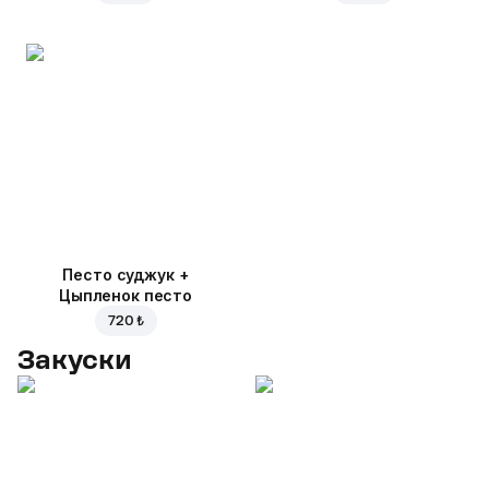
Песто суджук +
Цыпленок песто
720 ₺
Закуски