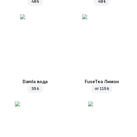
49 ₺
49 ₺
Damla вода
FuseTea Лимон
35 ₺
от
115 ₺