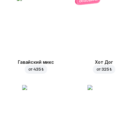
обновили
Гавайский микс
Хот Дог
от
435 ₺
от
325 ₺