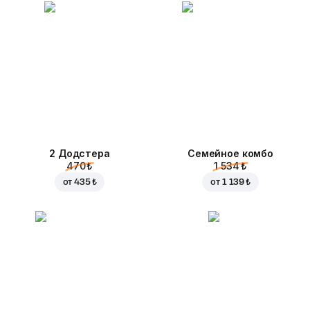
2 Додстера
Семейное комбо
470 ₺
1 534 ₺
от
435 ₺
от
1 139 ₺