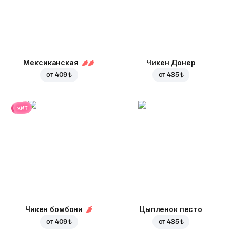
Мексиканская
Чикен Донер
от
409 ₺
от
435 ₺
хит
Чикен бомбони
Цыпленок песто
от
409 ₺
от
435 ₺