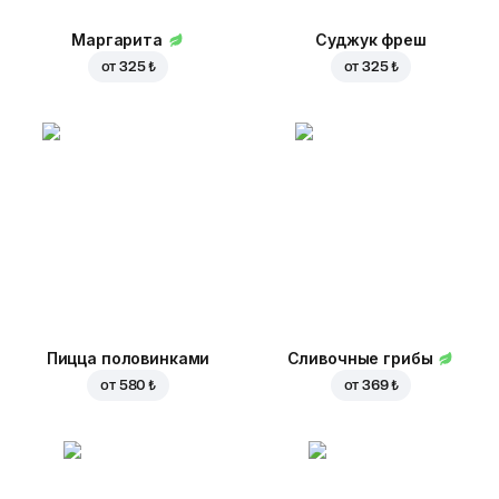
Маргарита
Суджук фреш
от
325 ₺
от
325 ₺
Пицца половинками
Сливочные грибы
от
580 ₺
от
369 ₺