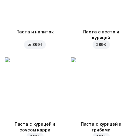
Паста и напиток
Паста с песто и
курицей
от
369 ₺
289 ₺
Паста с курицей и
Паста с курицей и
соусом карри
грибами