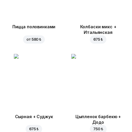
Пицца половинками
Колбаски микс +
Итальянская
от
580 ₺
675 ₺
Сырная + Суджук
Цыпленок барбекю +
Додо
675 ₺
750 ₺