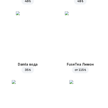
49 ₺
49 ₺
Damla вода
FuseTea Лимон
35 ₺
от
115 ₺