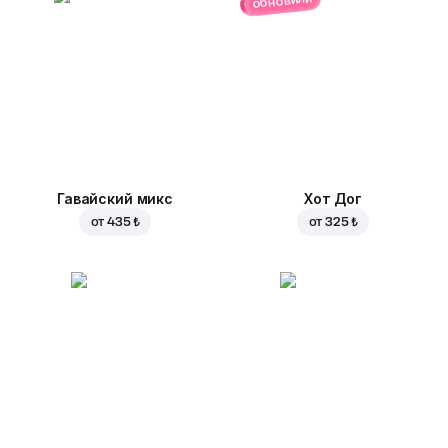
обновили
Гавайский микс
Хот Дог
от
435 ₺
от
325 ₺