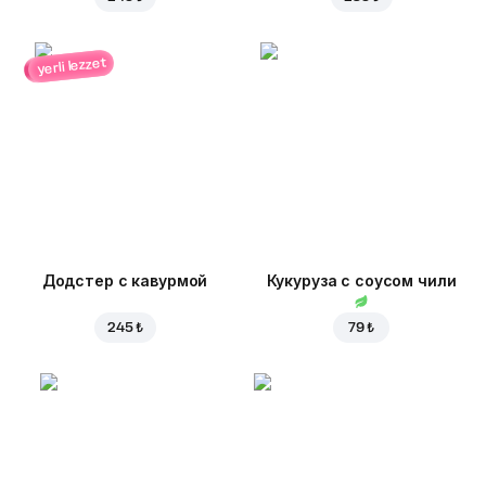
yerli lezzet
Додстер с кавурмой
Кукуруза с соусом чили
245 ₺
79 ₺