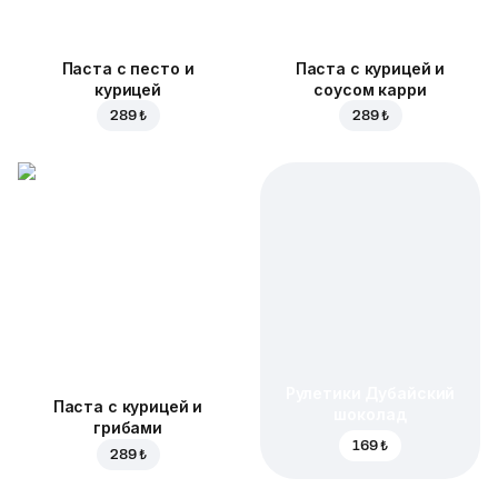
Паста с песто и
Паста с курицей и
курицей
соусом карри
289 ₺
289 ₺
Рулетики Дубайский
Паста с курицей и
шоколад
грибами
169 ₺
289 ₺