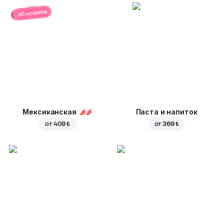
обновили
Мексиканская
Паста и напиток
от
409 ₺
от
369 ₺