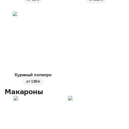
Куриный попкорн
от
139 ₺
Макароны