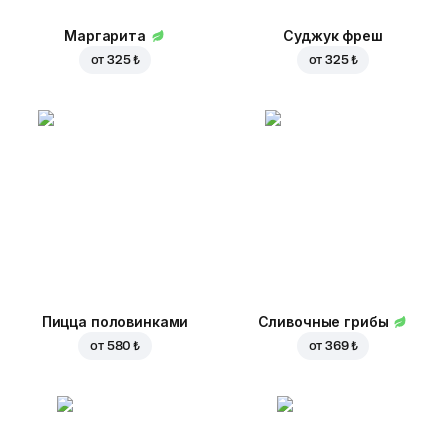
Маргарита
Суджук фреш
от
325 ₺
от
325 ₺
Пицца половинками
Сливочные грибы
от
580 ₺
от
369 ₺