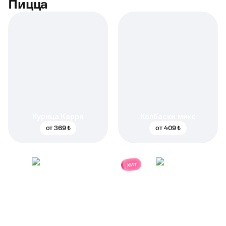
Пицца
Курица Карри
Колбаски микс
от
369 ₺
от
409 ₺
хит