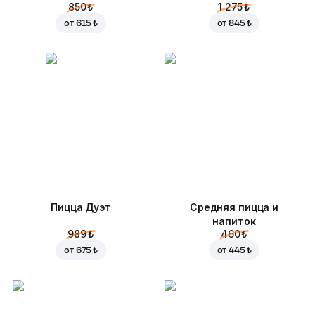
850 ₺
1 275 ₺
от
615 ₺
от
845 ₺
Пицца Дуэт
Средняя пицца и
напиток
989 ₺
460 ₺
от
675 ₺
от
445 ₺