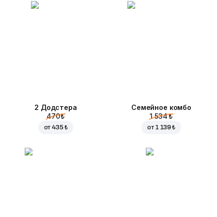
2 Додстера
Семейное комбо
470 ₺
1 534 ₺
от
435 ₺
от
1 139 ₺