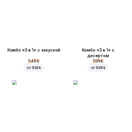
Комбо «3 в 1» с закуской
Комбо «3 в 1» с
десертом
549 ₺
599 ₺
от
519 ₺
от
539 ₺