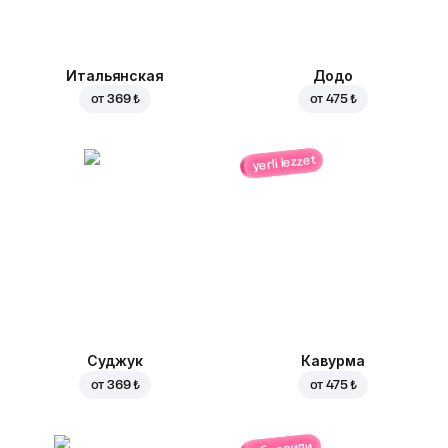
Итальянская
Додо
от
369 ₺
от
475 ₺
yerli lezzet
Суджук
Кавурма
от
369 ₺
от
475 ₺