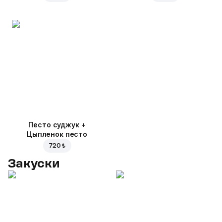
Песто суджук +
Цыпленок песто
720 ₺
Закуски