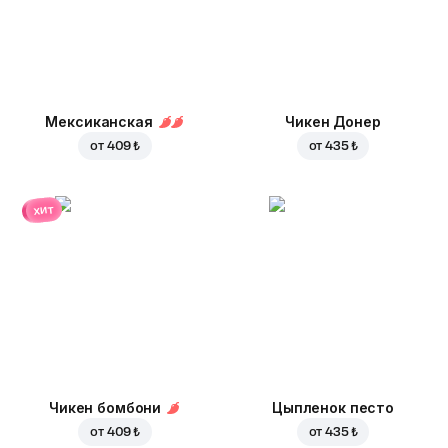
Мексиканская
Чикен Донер
от
409 ₺
от
435 ₺
хит
Чикен бомбони
Цыпленок песто
от
409 ₺
от
435 ₺