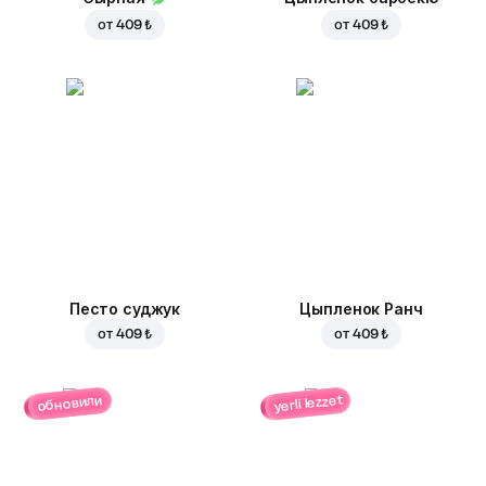
от
409 ₺
от
409 ₺
Песто суджук
Цыпленок Ранч
от
409 ₺
от
409 ₺
yerli lezzet
обновили