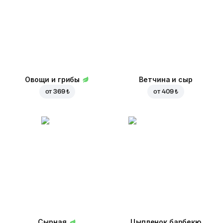
Овощи и грибы
Ветчина и сыр
от
369 ₺
от
409 ₺
Сырная
Цыпленок барбекю