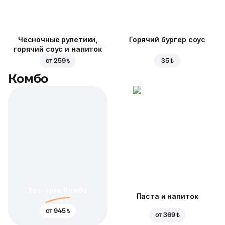
Чесночные рулетики,
Горячий бургер соус
горячий соус и напиток
от
259 ₺
35 ₺
Комбо
Хэт-трик Комбо
Паста и напиток
1 414 ₺
от
945 ₺
от
369 ₺