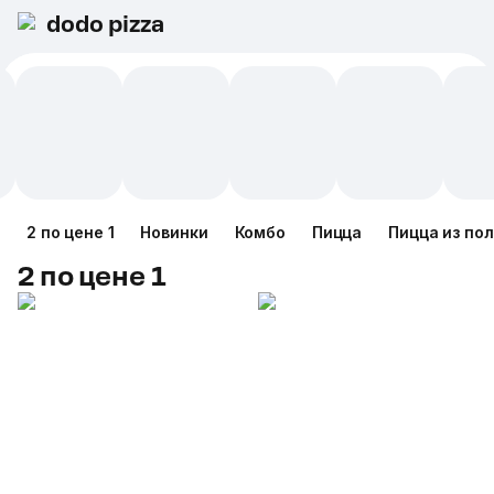
dodo pizza
2 по цене 1
Новинки
Комбо
Пицца
Пицца из по
2 по цене 1