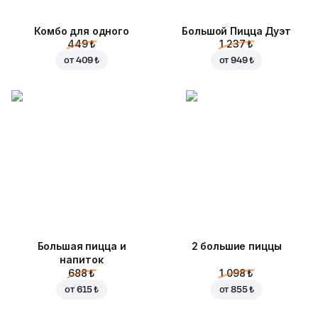
Комбо для одного
Большой Пицца Дуэт
449 ₺
1 237 ₺
от
409 ₺
от
949 ₺
Большая пицца и
2 большие пиццы
напиток
688 ₺
1 098 ₺
от
615 ₺
от
855 ₺