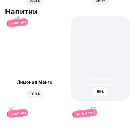
289 ₺
289 ₺
Напитки
новинка
Лимонад
Лимонад Манго
Классический
99 ₺
109 ₺
yerli lezzet
новинка