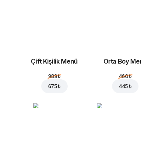
Çift Kişilik Menü
Orta Boy Me
989 ₺
460 ₺
675 ₺
445 ₺