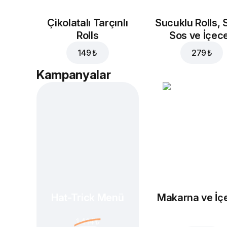
Çikolatalı Tarçınlı
Sucuklu Rolls, 
Rolls
Sos ve İçec
149 ₺
279 ₺
Kampanyalar
Hat-Trick Menü
Makarna ve İç
1.414 ₺