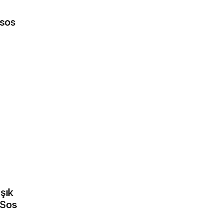
35 ₺
 sos
şık
 Sos