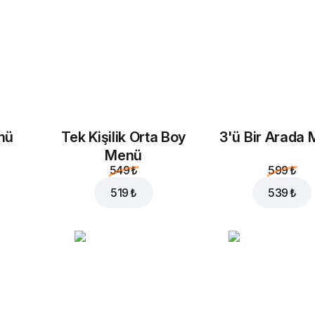
nü
Tek Kişilik Orta Boy
3'ü Bir Arada
Menü
549 ₺
599 ₺
519 ₺
539 ₺