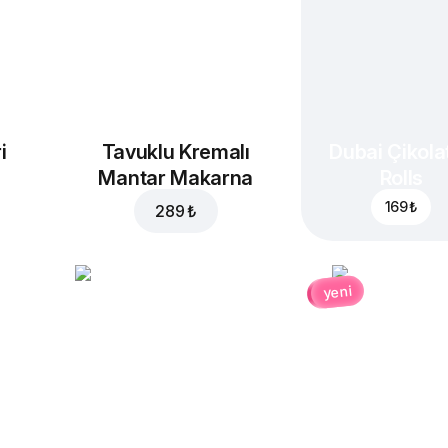
Kekik
Domates
10 ₺
20 ₺
i
Tavuklu Kremalı
Dubai Çikolat
Mantar Makarna
Rolls
169 ₺
289 ₺
Siyah zeytin
Kırmızı soğan
yeni
20 ₺
20 ₺
Yeşil biber
Jalapeno
T