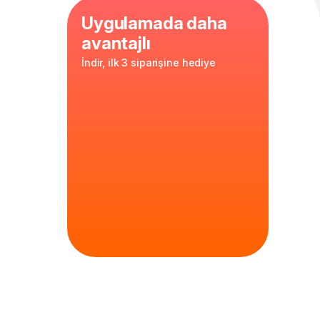
Uygulamada daha
avantajlı
İndir, ilk 3 siparişine hediye
ates
,
 peynir
,
30 cm
hamur