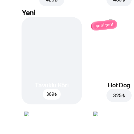
Yeni
yeni tarif
Tavuklu Köri
Hot Dog
369 ₺
325 ₺