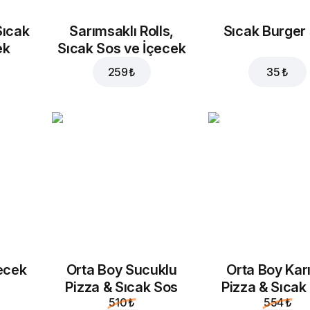
20 ₺
20 ₺
Sıcak
Sarımsaklı Rolls,
Sıcak Burger
ek
Sıcak Sos ve İçecek
259 ₺
35 ₺
Ananas
konserve
35 ₺
ecek
Orta Boy Sucuklu
Orta Boy Karı
Pizza & Sıcak Sos
Pizza & Sıcak
510 ₺
554 ₺