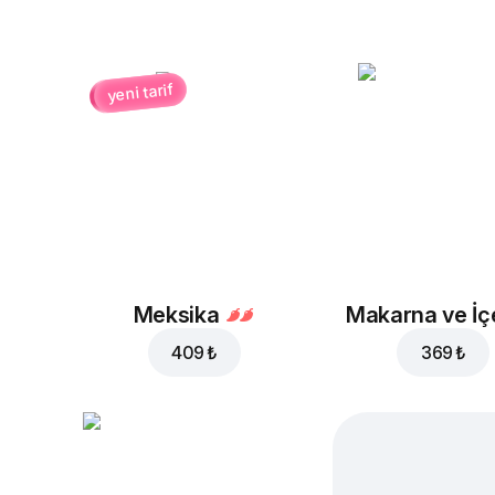
Simit Kenarlı
Mozzarella
yeni tarif
20 ₺
35 ₺
ile sepete ekle
475 ₺
Taze peynir
Hindi jambon
35 ₺
35 ₺
Meksika
Makarna ve İç
409 ₺
369 ₺
Sucuk
Sosis
35 ₺
35 ₺