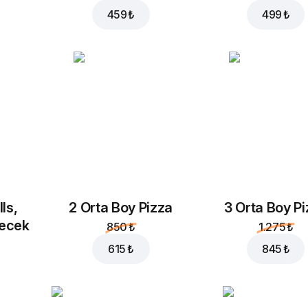
459 ₺
499 ₺
ls,
2 Orta Boy Pizza
3 Orta Boy P
çecek
850 ₺
1.275 ₺
615 ₺
845 ₺