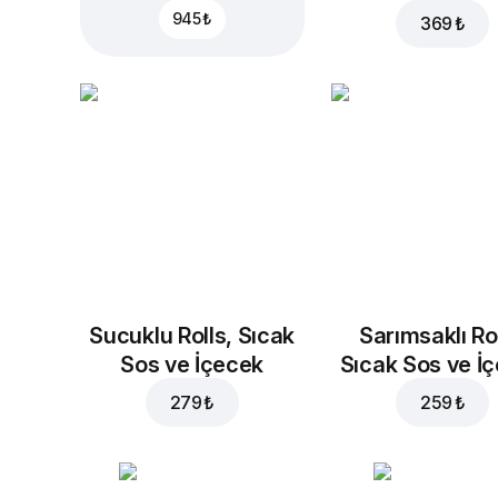
945 ₺
369 ₺
Sucuklu Rolls, Sıcak
Sarımsaklı Rol
Sos ve İçecek
Sıcak Sos ve İ
279 ₺
259 ₺