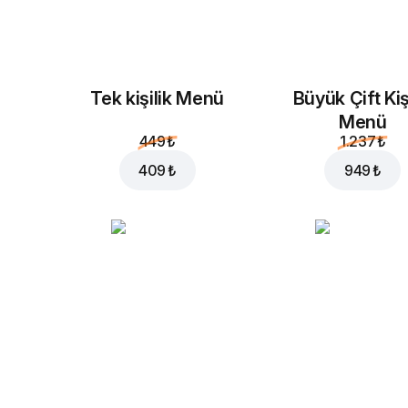
Tek kişilik Menü
Büyük Çift Kiş
Menü
449 ₺
1.237 ₺
409 ₺
949 ₺