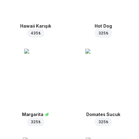
Hawaii Karışık
Hot Dog
435 ₺
325 ₺
Margarita
Domates Sucuk
325 ₺
325 ₺