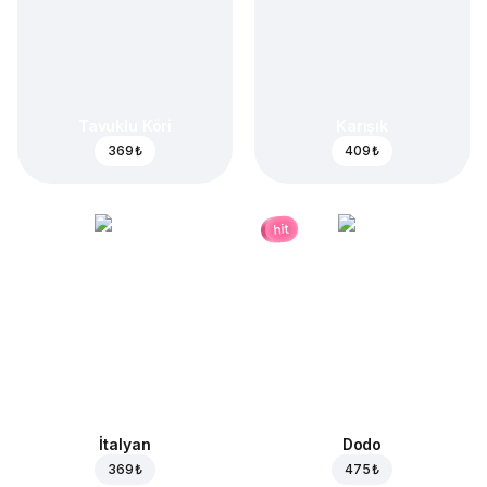
Tavuklu Köri
Karışık
369 ₺
409 ₺
hit
İtalyan
Dodo
369 ₺
475 ₺