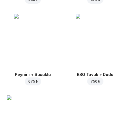
Peynirli + Sucuklu
BBQ Tavuk + Dodo
675 ₺
750 ₺