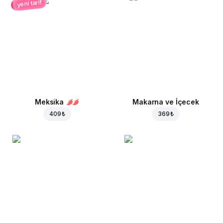
yeni tarif
Meksika
Makarna ve İçecek
409 ₺
369 ₺