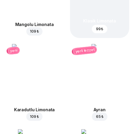
Klasik Limonata
Mangolu Limonata
99 ₺
109 ₺
yerli lezzet
yeni
Karadutlu Limonata
Ayran
109 ₺
65 ₺