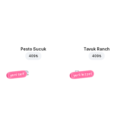
Pesto Sucuk
Tavuk Ranch
409 ₺
409 ₺
yerli lezzet
yeni tarif