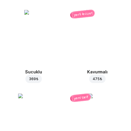
yerli lezzet
Sucuklu
Kavurmalı
369 ₺
475 ₺
yeni tarif