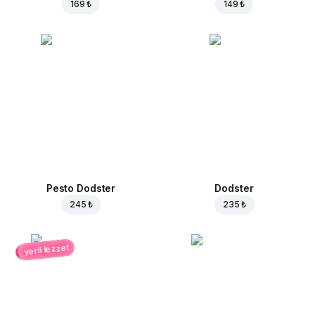
169 ₺
149 ₺
Pesto Dodster
Dodster
245 ₺
235 ₺
yerli lezzet