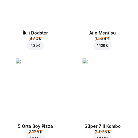
İkili Dodster
Aile Menüsü
470 ₺
1.534 ₺
435 ₺
1.139 ₺
5 Orta Boy Pizza
Süper 7'li Kombo
2.125 ₺
2.975 ₺