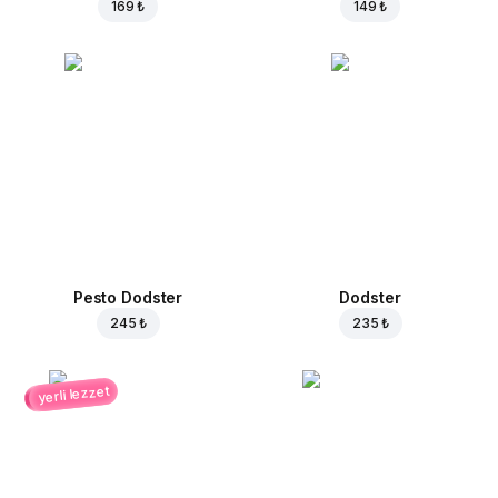
169 ₺
149 ₺
Pesto Dodster
Dodster
245 ₺
235 ₺
yerli lezzet