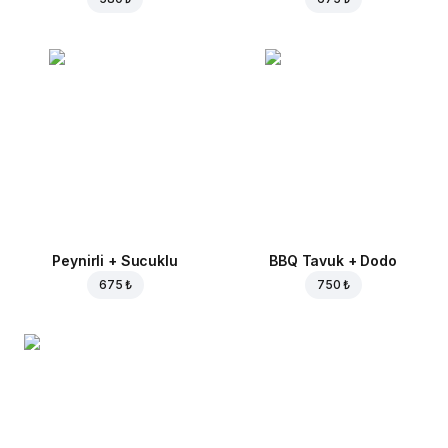
Peynirli + Sucuklu
BBQ Tavuk + Dodo
675 ₺
750 ₺