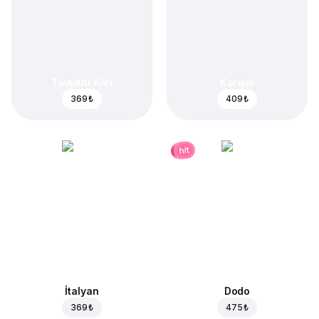
Tavuklu Köri
Karışık
369 ₺
409 ₺
hit
İtalyan
Dodo
369 ₺
475 ₺