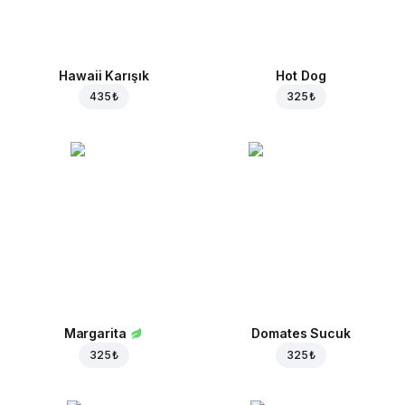
Hawaii Karışık
Hot Dog
435 ₺
325 ₺
Margarita
Domates Sucuk
325 ₺
325 ₺