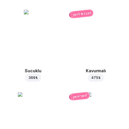
yerli lezzet
Sucuklu
Kavurmalı
369 ₺
475 ₺
yeni tarif