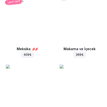
yeni tarif
Meksika
Makarna ve İçecek
409 ₺
369 ₺