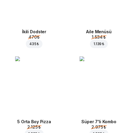
İkili Dodster
Aile Menüsü
470 ₺
1.534 ₺
435 ₺
1.139 ₺
5 Orta Boy Pizza
Süper 7'li Kombo
2.125 ₺
2.975 ₺