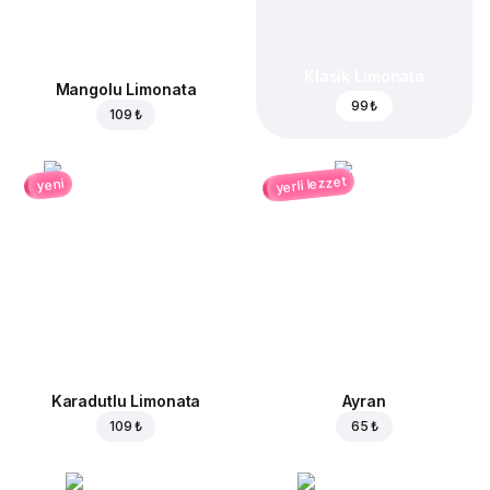
Klasik Limonata
Mangolu Limonata
99 ₺
109 ₺
yerli lezzet
yeni
Karadutlu Limonata
Ayran
109 ₺
65 ₺