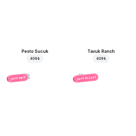
Pesto Sucuk
Tavuk Ranch
409 ₺
409 ₺
yerli lezzet
yeni tarif