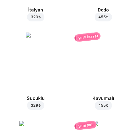
İtalyan
Dodo
329 ₺
455 ₺
yerli lezzet
Sucuklu
Kavurmalı
329 ₺
455 ₺
yeni tarif