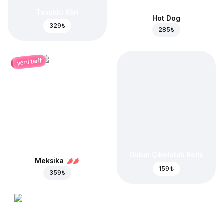
Tavuklu Köri
Hot Dog
329 ₺
285 ₺
yeni tarif
Dubai Çikolatalı Rolls
Meksika
159 ₺
359 ₺