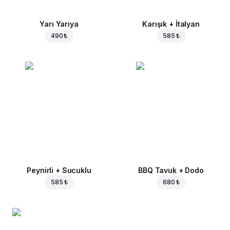
Yarı Yarıya
Karışık + İtalyan
490 ₺
585 ₺
Peynirli + Sucuklu
BBQ Tavuk + Dodo
585 ₺
680 ₺