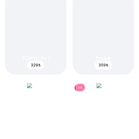
Tavuklu Köri
Karışık
329 ₺
359 ₺
hit