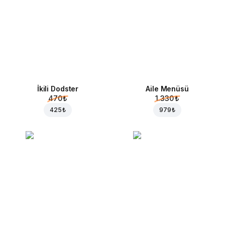
İkili Dodster
Aile Menüsü
470 ₺
1.330 ₺
425 ₺
979 ₺