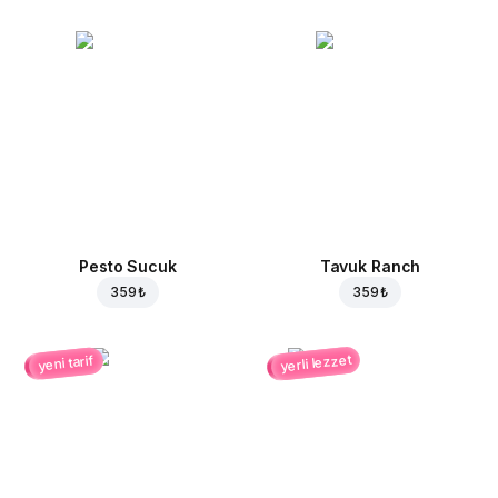
Pesto Sucuk
Tavuk Ranch
359 ₺
359 ₺
yerli lezzet
yeni tarif