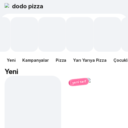
dodo pizza
Yeni
Kampanyalar
Pizza
Yarı Yarıya Pizza
Çocukl
Yeni
yeni tarif