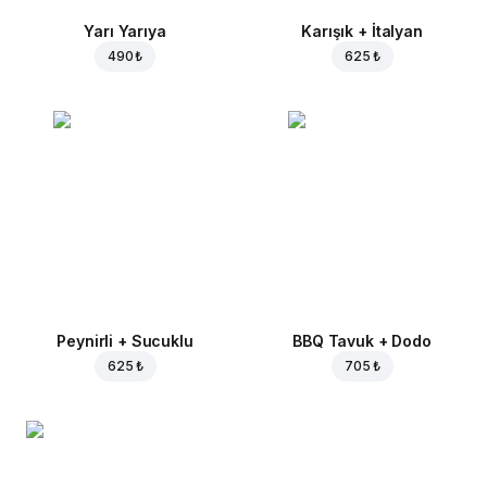
Yarı Yarıya
Karışık + İtalyan
490 ₺
625 ₺
Peynirli + Sucuklu
BBQ Tavuk + Dodo
625 ₺
705 ₺