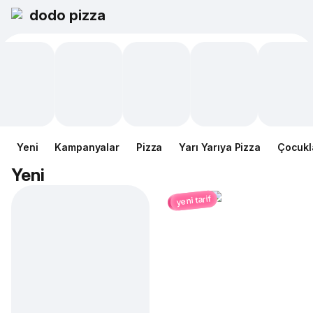
dodo pizza
Yeni
Kampanyalar
Pizza
Yarı Yarıya Pizza
Çocukl
Yeni
yeni tarif