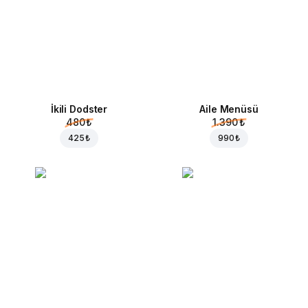
İkili Dodster
Aile Menüsü
480 ₺
1.390 ₺
425 ₺
990 ₺