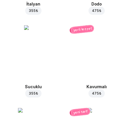
İtalyan
Dodo
355 ₺
475 ₺
yerli lezzet
Sucuklu
Kavurmalı
355 ₺
475 ₺
yeni tarif