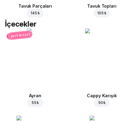
Tavuk Parçaları
Tavuk Topları
145 ₺
105 ₺
İçecekler
yerli lezzet
Ayran
Cappy Karışık
55 ₺
50 ₺