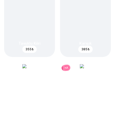
Tavuklu Köri
Karışık
355 ₺
385 ₺
hit