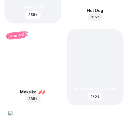
Tavuklu Köri
Hot Dog
355 ₺
315 ₺
yeni tarif
Dubai Çikolatalı Rolls
Meksika
170 ₺
385 ₺