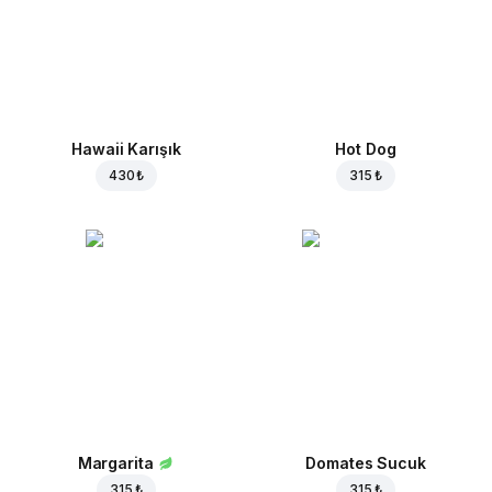
Hawaii Karışık
Hot Dog
430 ₺
315 ₺
Margarita
Domates Sucuk
315 ₺
315 ₺