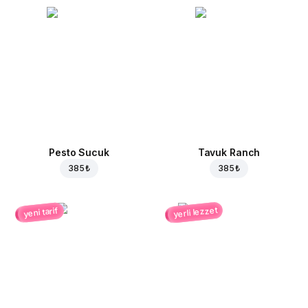
Pesto Sucuk
Tavuk Ranch
385 ₺
385 ₺
yerli lezzet
yeni tarif