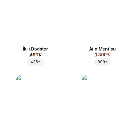
İkili Dodster
Aile Menüsü
480 ₺
1.390 ₺
425 ₺
990 ₺