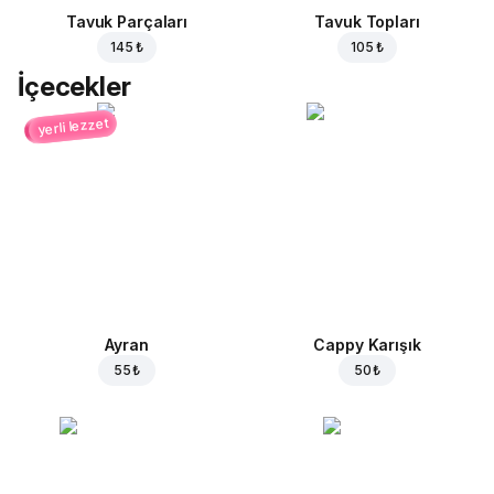
Tavuk Parçaları
Tavuk Topları
145 ₺
105 ₺
İçecekler
yerli lezzet
Ayran
Cappy Karışık
55 ₺
50 ₺