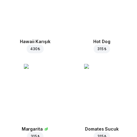
Hawaii Karışık
Hot Dog
430 ₺
315 ₺
Margarita
Domates Sucuk
315 ₺
315 ₺