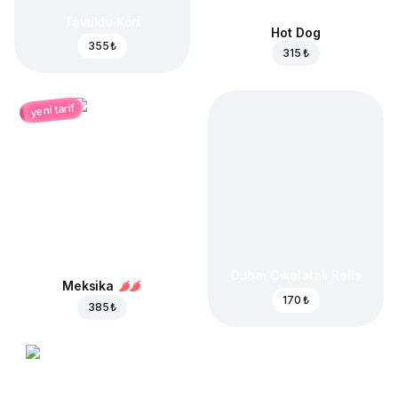
Tavuklu Köri
Hot Dog
355 ₺
315 ₺
yeni tarif
Dubai Çikolatalı Rolls
Meksika
170 ₺
385 ₺