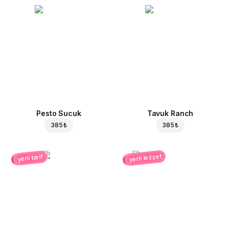
Pesto Sucuk
Tavuk Ranch
385 ₺
385 ₺
yerli lezzet
yeni tarif