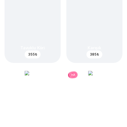
Tavuklu Köri
Karışık
355 ₺
385 ₺
hit