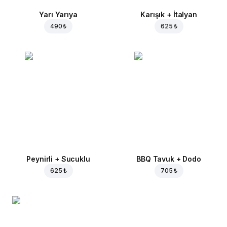
Yarı Yarıya
Karışık + İtalyan
490 ₺
625 ₺
Peynirli + Sucuklu
BBQ Tavuk + Dodo
625 ₺
705 ₺