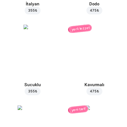
İtalyan
Dodo
355 ₺
475 ₺
yerli lezzet
Sucuklu
Kavurmalı
355 ₺
475 ₺
yeni tarif