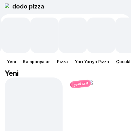
dodo pizza
Yeni
Kampanyalar
Pizza
Yarı Yarıya Pizza
Çocukl
Yeni
yeni tarif