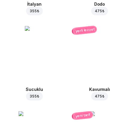
İtalyan
Dodo
355 ₺
475 ₺
yerli lezzet
Sucuklu
Kavurmalı
355 ₺
475 ₺
yeni tarif