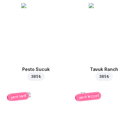
Pesto Sucuk
Tavuk Ranch
385 ₺
385 ₺
yerli lezzet
yeni tarif