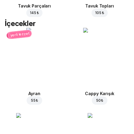
Tavuk Parçaları
Tavuk Topları
145 ₺
105 ₺
İçecekler
yerli lezzet
Ayran
Cappy Karışık
55 ₺
50 ₺