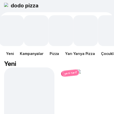
dodo pizza
Yeni
Kampanyalar
Pizza
Yarı Yarıya Pizza
Çocukl
Yeni
yeni tarif