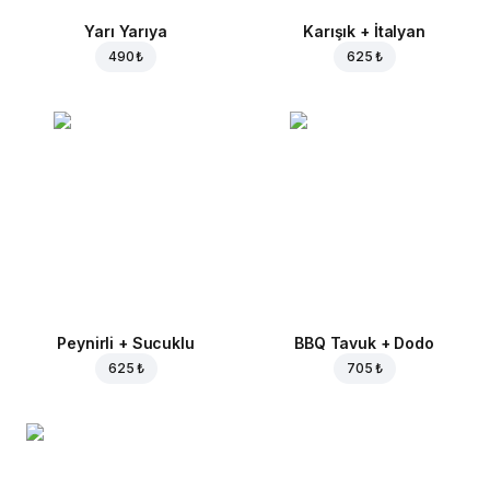
Yarı Yarıya
Karışık + İtalyan
490 ₺
625 ₺
Peynirli + Sucuklu
BBQ Tavuk + Dodo
625 ₺
705 ₺