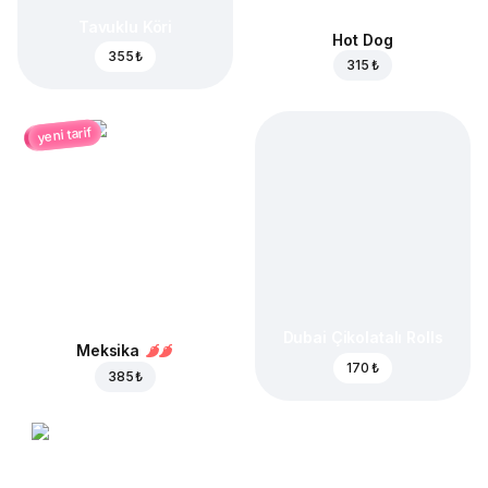
Tavuklu Köri
Hot Dog
355 ₺
315 ₺
yeni tarif
Dubai Çikolatalı Rolls
Meksika
170 ₺
385 ₺