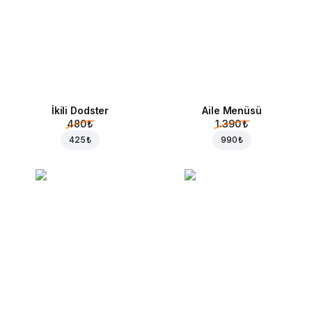
İkili Dodster
Aile Menüsü
480 ₺
1.390 ₺
425 ₺
990 ₺