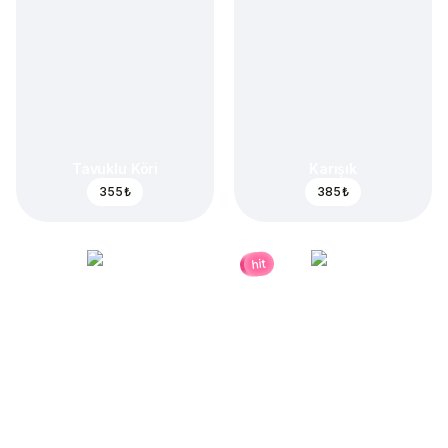
Tavuklu Köri
Karışık
355 ₺
385 ₺
hit