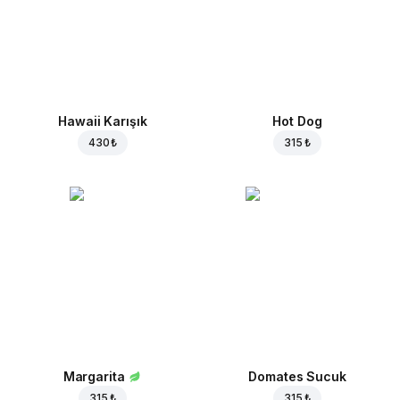
Hawaii Karışık
Hot Dog
430 ₺
315 ₺
Margarita
Domates Sucuk
315 ₺
315 ₺