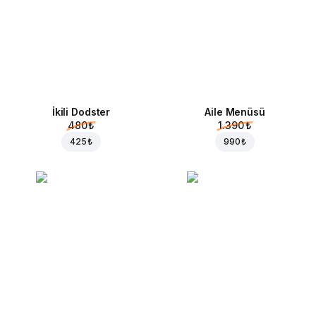
İkili Dodster
Aile Menüsü
480 ₺
1.390 ₺
425 ₺
990 ₺