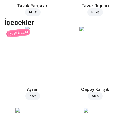
Tavuk Parçaları
Tavuk Topları
145 ₺
105 ₺
İçecekler
yerli lezzet
Ayran
Cappy Karışık
55 ₺
50 ₺