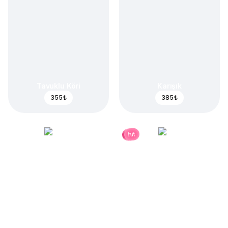
Tavuklu Köri
Karışık
355 ₺
385 ₺
hit