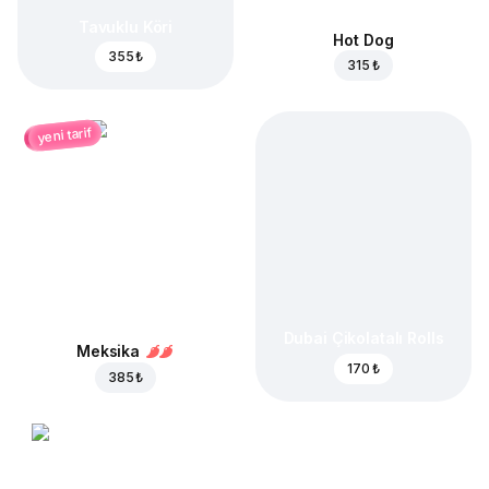
Tavuklu Köri
Hot Dog
355 ₺
315 ₺
yeni tarif
Dubai Çikolatalı Rolls
Meksika
170 ₺
385 ₺