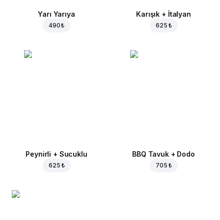
Yarı Yarıya
Karışık + İtalyan
490 ₺
625 ₺
Peynirli + Sucuklu
BBQ Tavuk + Dodo
625 ₺
705 ₺