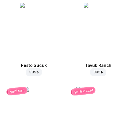
Pesto Sucuk
Tavuk Ranch
385 ₺
385 ₺
yerli lezzet
yeni tarif