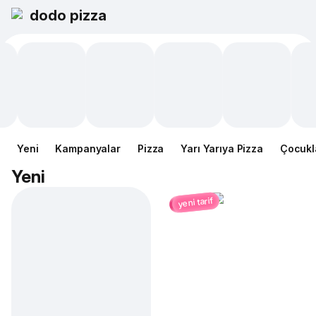
dodo pizza
Yeni
Kampanyalar
Pizza
Yarı Yarıya Pizza
Çocukl
Yeni
yeni tarif