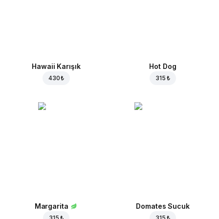
Hawaii Karışık
Hot Dog
430 ₺
315 ₺
Margarita
Domates Sucuk
315 ₺
315 ₺