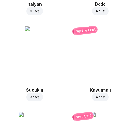
İtalyan
Dodo
355 ₺
475 ₺
yerli lezzet
Sucuklu
Kavurmalı
355 ₺
475 ₺
yeni tarif