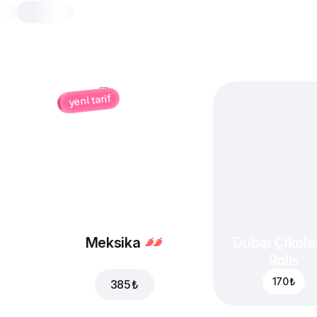
yeni tarif
İtalyan
25 cm, klasik hamur hamur, 410 gr
Sucuk
,
mantar
,
siyah zeytin
mozzarella peyniri
,
domates sosu
20 cm
25 cm
Klasik hamur
İnce 
Meksika
Dubai Çikolat
Dilediğiniz tadı ekleyin
Rolls
170 ₺
385 ₺