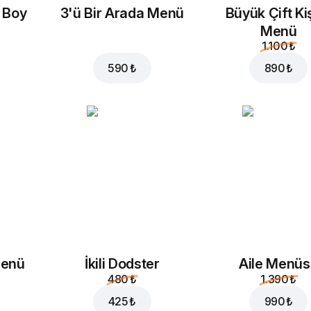
20 ₺
35 ₺
a Boy
3'ü Bir Arada Menü
Büyük Çift Kiş
Menü
1.100 ₺
590 ₺
890 ₺
Menü
İkili Dodster
Aile Menü
480 ₺
1.390 ₺
425 ₺
990 ₺