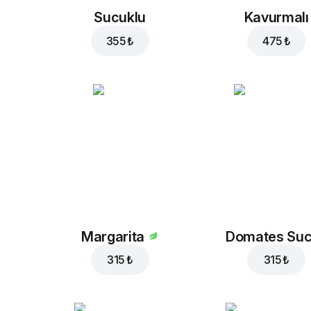
Sucuklu
Kavurmalı
355 ₺
475 ₺
Margarita
Domates Su
315 ₺
315 ₺