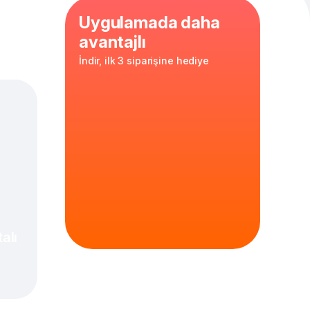
Uygulamada daha
avantajlı
İndir, ilk 3 siparişine hediye
,
kekik
,
30 cm
hamur
alı