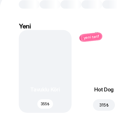
Yeni
yeni tarif
Tavuklu Köri
Hot Dog
355 ₺
315 ₺