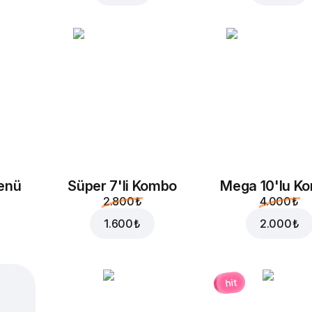
enü
Süper 7'li Kombo
Mega 10'lu K
2.800 ₺
4.000 ₺
1.600 ₺
2.000 ₺
hit