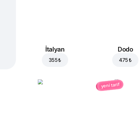
İtalyan
Dodo
355 ₺
475 ₺
yeni tarif