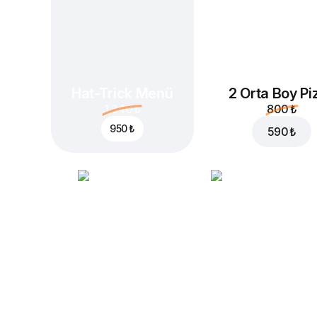
Hat-Trick Menü
2 Orta Boy Pi
1.340 ₺
800 ₺
950 ₺
590 ₺