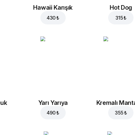
Hawaii Karışık
Hot Dog
430 ₺
315 ₺
cuk
Yarı Yarıya
Kremalı Mant
490 ₺
355 ₺