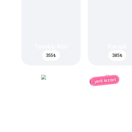
Tavuklu Köri
Karışık
355 ₺
385 ₺
yerli lezzet