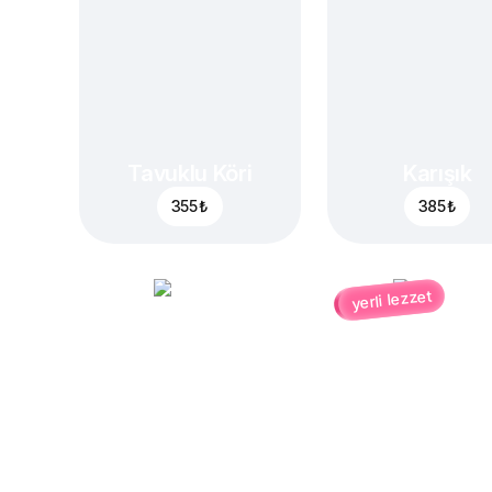
Tavuklu Köri
Karışık
355 ₺
385 ₺
yerli lezzet