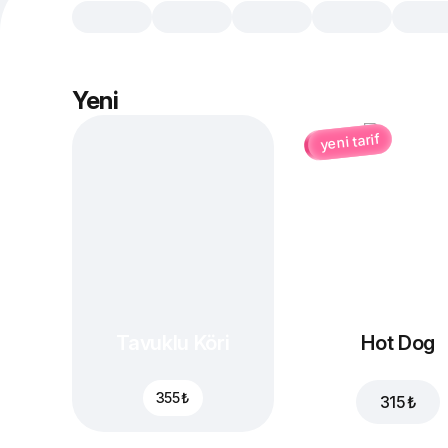
Yeni
yeni tarif
Tavuklu Köri
Hot Dog
355 ₺
315 ₺