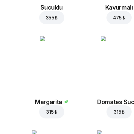
Sucuklu
Kavurmalı
355 ₺
475 ₺
Margarita
Domates Su
315 ₺
315 ₺