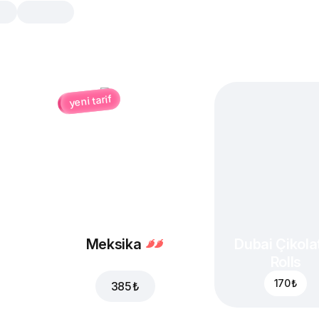
yeni tarif
Kendi Pizzanı Oluştur
25 cm, klasik hamur hamur
Ekstra mozzarella porsiyonu ve dom
ile hazırlanmış pizzanıza dilediğiniz
damak zevkinize göre ekleyebilirsini
20 cm
25 cm
Klasik hamur
İnce 
Meksika
Dubai Çikolat
Rolls
Dilediğiniz tadı ekleyin
170 ₺
385 ₺