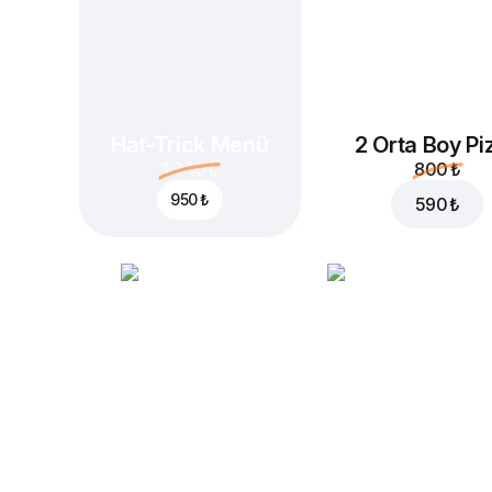
Hat-Trick Menü
2 Orta Boy Pi
1.340 ₺
800 ₺
950 ₺
590 ₺