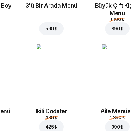
konserve
a Boy
3'ü Bir Arada Menü
Büyük Çift Kiş
35 ₺
35 ₺
Menü
1.100 ₺
590 ₺
890 ₺
Menü
İkili Dodster
Aile Menü
480 ₺
1.390 ₺
425 ₺
990 ₺