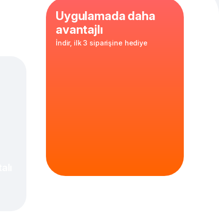
Uygulamada daha
avantajlı
İndir, ilk 3 siparişine hediye
ates sosu
 seçenekleri
z
30 cm
hamur
alı