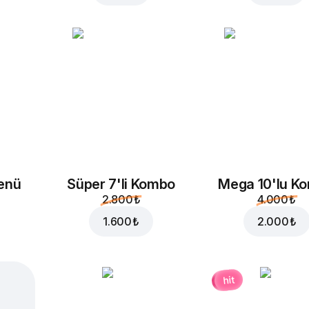
enü
Süper 7'li Kombo
Mega 10'lu K
2.800 ₺
4.000 ₺
1.600 ₺
2.000 ₺
hit