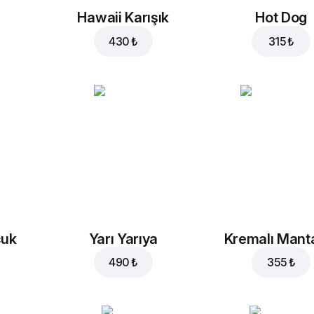
Hawaii Karışık
Hot Dog
430 ₺
315 ₺
cuk
Yarı Yarıya
Kremalı Mant
490 ₺
355 ₺