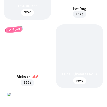
Tavuklu Köri
Hot Dog
315 ₺
269 ₺
yeni tarif
Dubai Çikolatalı Rolls
Meksika
159 ₺
359 ₺