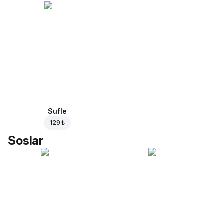
Sufle
129 ₺
Soslar