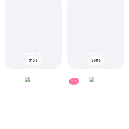
Tavuklu Köri
Karışık
315 ₺
359 ₺
hit