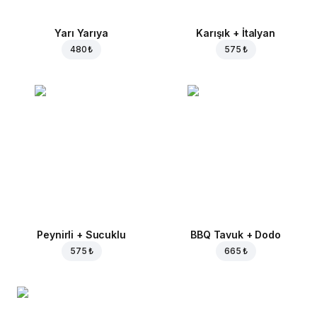
Yarı Yarıya
Karışık + İtalyan
480 ₺
575 ₺
Peynirli + Sucuklu
BBQ Tavuk + Dodo
575 ₺
665 ₺