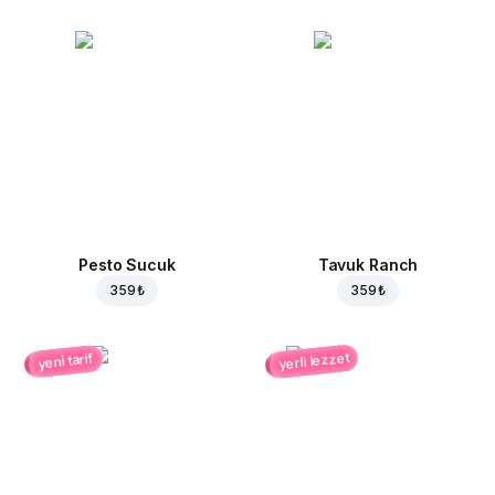
Pesto Sucuk
Tavuk Ranch
359 ₺
359 ₺
yerli lezzet
yeni tarif