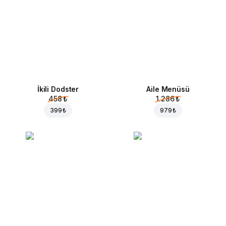
İkili Dodster
Aile Menüsü
458 ₺
1.286 ₺
399 ₺
979 ₺