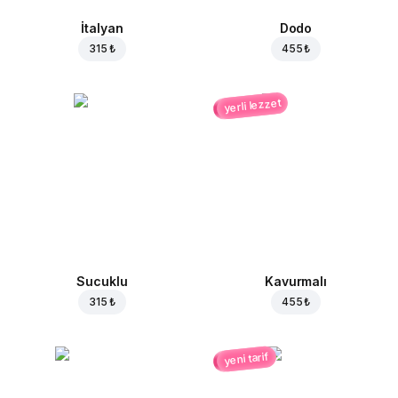
İtalyan
Dodo
315 ₺
455 ₺
yerli lezzet
Sucuklu
Kavurmalı
315 ₺
455 ₺
yeni tarif