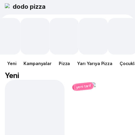
dodo pizza
Yeni
Kampanyalar
Pizza
Yarı Yarıya Pizza
Çocukl
Yeni
yeni tarif