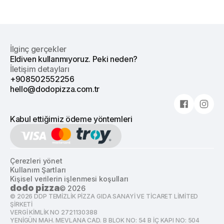
İlginç gerçekler
Eldiven kullanmıyoruz. Peki neden?
İletişim detayları
+908502552256
hello@dodopizza.com.tr
Kabul ettiğimiz ödeme yöntemleri
Çerezleri yönet
Kullanım Şartları
Kişisel verilerin işlenmesi koşulları
dodo pizza
©
2026
©
2026
DDP TEMİZLİK PİZZA GIDA SANAYİ VE TİCARET LİMİTED
ŞİRKETİ
VERGİ KİMLİK NO 2721130388
YENİGÜN MAH. MEVLANA CAD. B BLOK NO: 54 B İÇ KAPI NO: 504