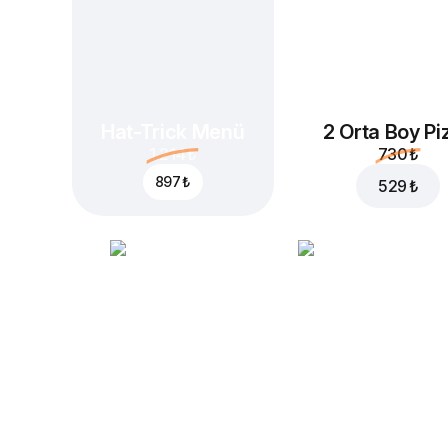
Hat-Trick Menü
2 Orta Boy Pi
1.214 ₺
730 ₺
897 ₺
529 ₺