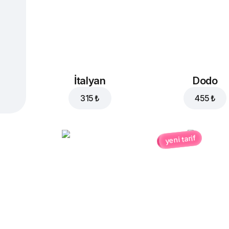
İtalyan
Dodo
315 ₺
455 ₺
yeni tarif