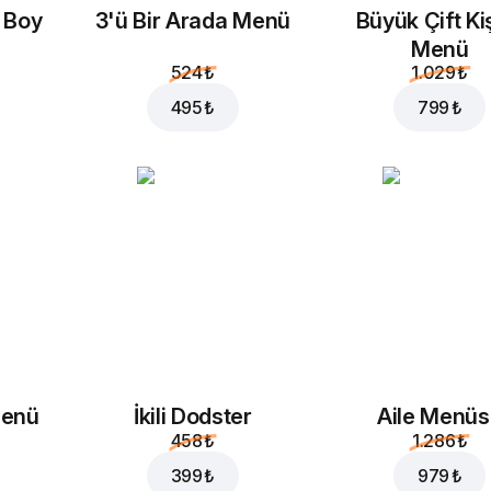
a Boy
3'ü Bir Arada Menü
Büyük Çift Kiş
Menü
524 ₺
1.029 ₺
495 ₺
799 ₺
Menü
İkili Dodster
Aile Menü
458 ₺
1.286 ₺
399 ₺
979 ₺