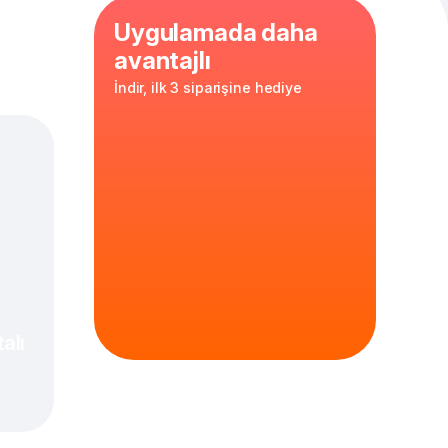
Uygulamada daha
avantajlı
İndir, ilk 3 siparişine hediye
 Sos, Ranch Sos,
ti
alı
bir tat