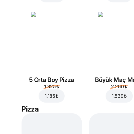
5 Orta Boy Pizza
Büyük Maç M
1.825 ₺
2.260 ₺
1.185 ₺
1.539 ₺
Pizza