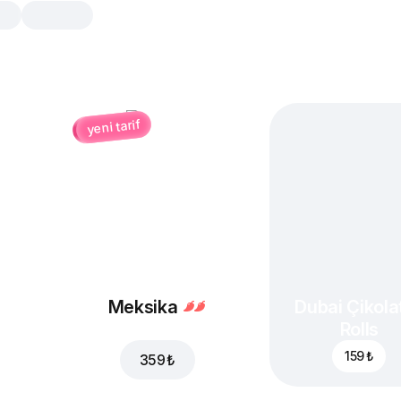
yeni tarif
2’li Sos
Seçeceğiniz 2 adet sos: Cheddar
Barbekü Sos, Tatlı Chili Sos
Cheddar Sos
1 adet, 10 gr
Pürüzsüz cheddar lezze
Değiştir
Meksika
Dubai Çikolat
Rolls
Ranch Sos
159 ₺
359 ₺
1 adet, 10 gr
Hafif ekşimsi, ferahlatıcı 