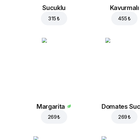
Sucuklu
Kavurmalı
315 ₺
455 ₺
Margarita
Domates Su
269 ₺
269 ₺