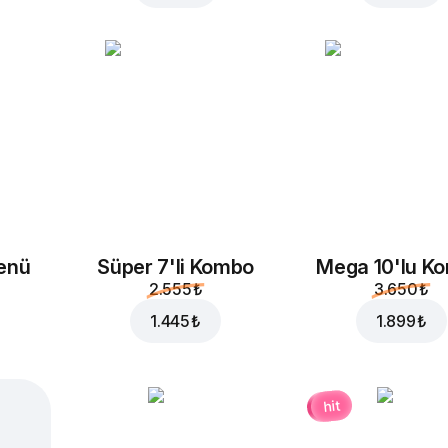
enü
Süper 7'li Kombo
Mega 10'lu K
2.555 ₺
3.650 ₺
1.445 ₺
1.899 ₺
hit