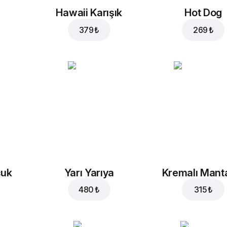
Hawaii Karışık
Hot Dog
379 ₺
269 ₺
cuk
Yarı Yarıya
Kremalı Mant
480 ₺
315 ₺