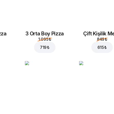
zza
3 Orta Boy Pizza
Çift Kişilik 
1.095 ₺
849 ₺
719 ₺
615 ₺