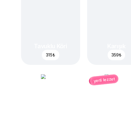
Tavuklu Köri
Karışık
315 ₺
359 ₺
yerli lezzet