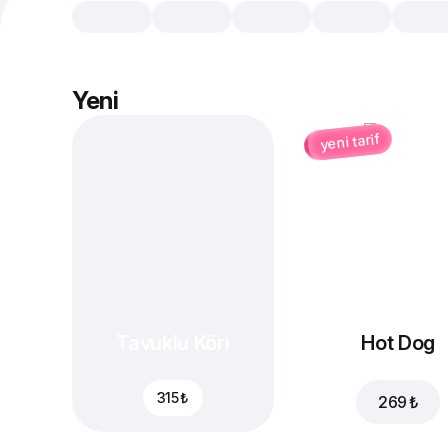
Yeni
yeni tarif
Tavuklu Köri
Hot Dog
315 ₺
269 ₺