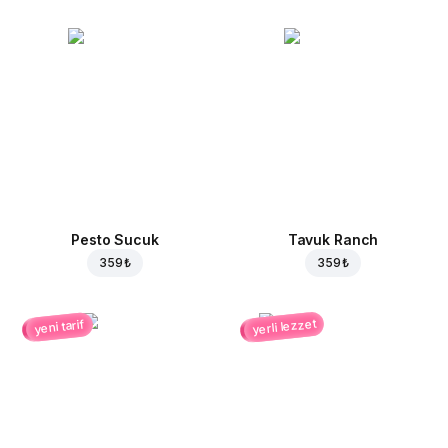
Pesto Sucuk
Tavuk Ranch
359 ₺
359 ₺
yerli lezzet
yeni tarif