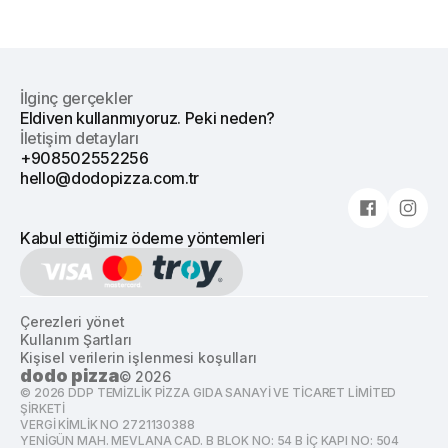
İlginç gerçekler
Eldiven kullanmıyoruz. Peki neden?
İletişim detayları
+908502552256
hello@dodopizza.com.tr
Kabul ettiğimiz ödeme yöntemleri
Çerezleri yönet
Kullanım Şartları
Kişisel verilerin işlenmesi koşulları
dodo pizza
©
2026
©
2026
DDP TEMİZLİK PİZZA GIDA SANAYİ VE TİCARET LİMİTED
ŞİRKETİ
VERGİ KİMLİK NO 2721130388
YENİGÜN MAH. MEVLANA CAD. B BLOK NO: 54 B İÇ KAPI NO: 504