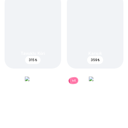
Tavuklu Köri
Karışık
315 ₺
359 ₺
hit