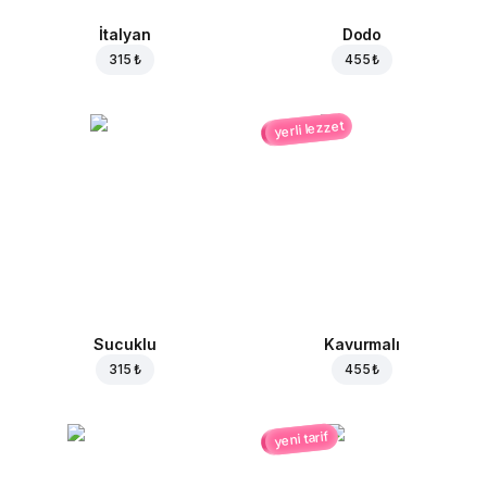
İtalyan
Dodo
315 ₺
455 ₺
yerli lezzet
Sucuklu
Kavurmalı
315 ₺
455 ₺
yeni tarif