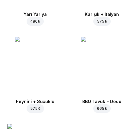
Yarı Yarıya
Karışık + İtalyan
480 ₺
575 ₺
Peynirli + Sucuklu
BBQ Tavuk + Dodo
575 ₺
665 ₺