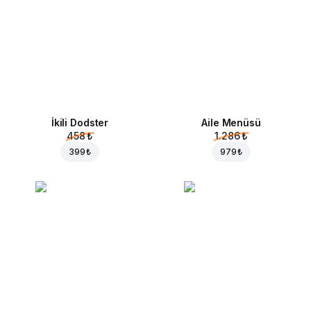
İkili Dodster
Aile Menüsü
458 ₺
1.286 ₺
399 ₺
979 ₺