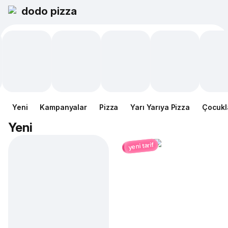
dodo pizza
Yeni
Kampanyalar
Pizza
Yarı Yarıya Pizza
Çocukl
Yeni
yeni tarif