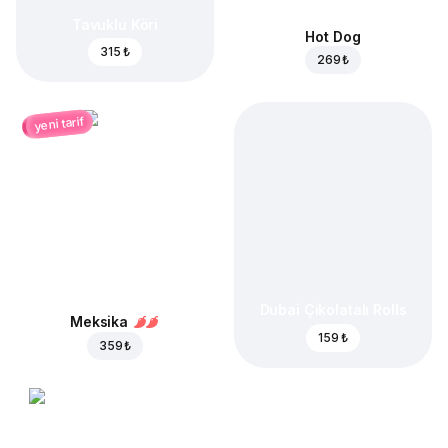
Tavuklu Köri
Hot Dog
315 ₺
269 ₺
yeni tarif
Dubai Çikolatalı Rolls
Meksika
159 ₺
359 ₺