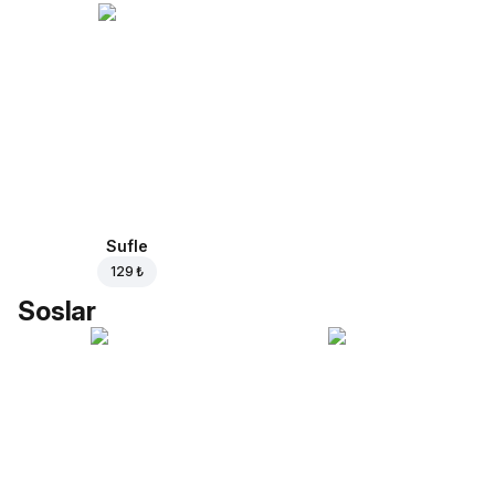
Sufle
129 ₺
Soslar