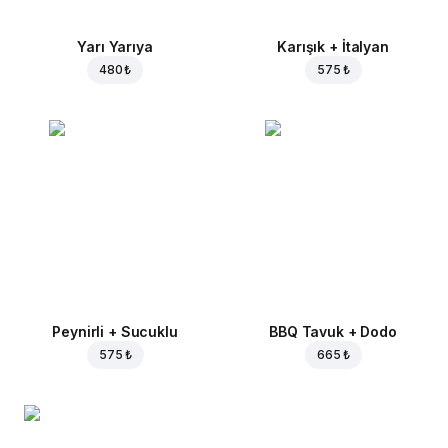
Yarı Yarıya
Karışık + İtalyan
480 ₺
575 ₺
Peynirli + Sucuklu
BBQ Tavuk + Dodo
575 ₺
665 ₺