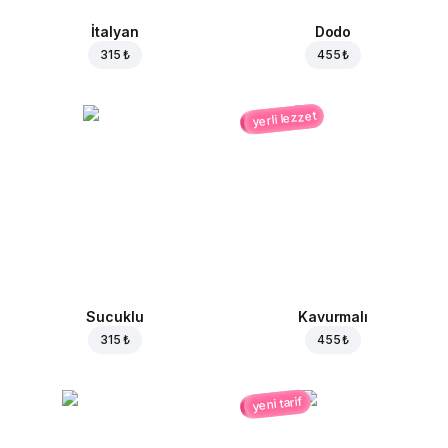
İtalyan
Dodo
315 ₺
455 ₺
yerli lezzet
Sucuklu
Kavurmalı
315 ₺
455 ₺
yeni tarif