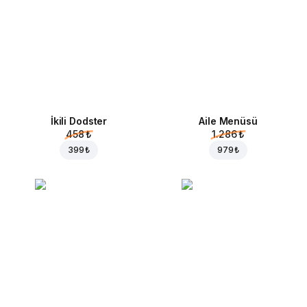
İkili Dodster
Aile Menüsü
458 ₺
1.286 ₺
399 ₺
979 ₺