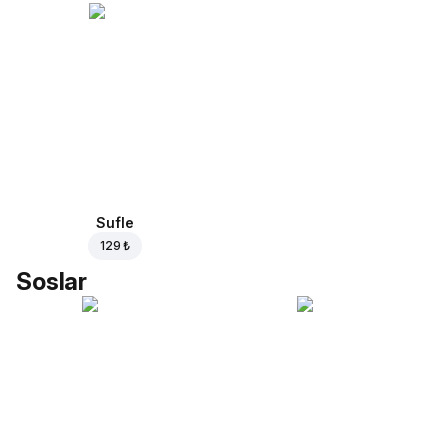
Sufle
129 ₺
Soslar