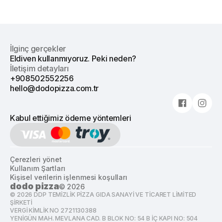
İlginç gerçekler
Eldiven kullanmıyoruz. Peki neden?
İletişim detayları
+908502552256
hello@dodopizza.com.tr
Kabul ettiğimiz ödeme yöntemleri
Çerezleri yönet
Kullanım Şartları
Kişisel verilerin işlenmesi koşulları
dodo pizza
©
2026
©
2026
DDP TEMİZLİK PİZZA GIDA SANAYİ VE TİCARET LİMİTED
ŞİRKETİ
VERGİ KİMLİK NO 2721130388
YENİGÜN MAH. MEVLANA CAD. B BLOK NO: 54 B İÇ KAPI NO: 504