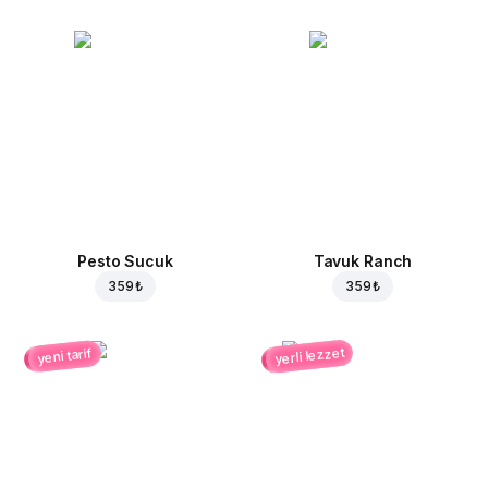
Pesto Sucuk
Tavuk Ranch
359 ₺
359 ₺
yerli lezzet
yeni tarif