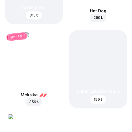
Tavuklu Köri
Hot Dog
315 ₺
269 ₺
yeni tarif
Dubai Çikolatalı Rolls
Meksika
159 ₺
359 ₺