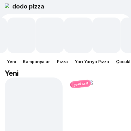
dodo pizza
Yeni
Kampanyalar
Pizza
Yarı Yarıya Pizza
Çocukl
Yeni
yeni tarif