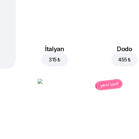
İtalyan
Dodo
315 ₺
455 ₺
yeni tarif