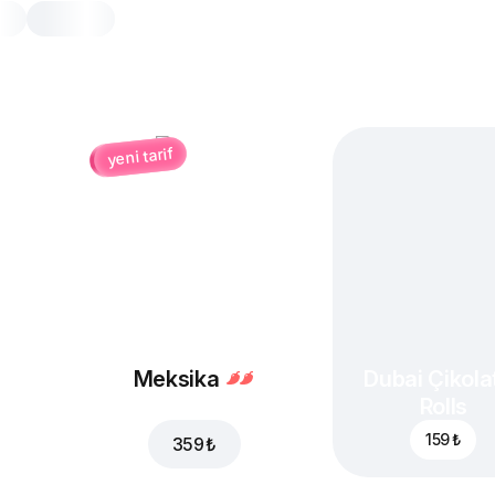
yeni tarif
BBQ Sos
1 adet, 20 gr
Izgara ateşinin tadı
1 Adet
Meksika
Dubai Çikolat
Rolls
159 ₺
359 ₺