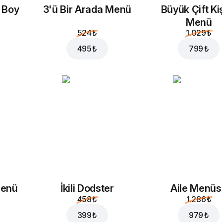
a Boy
3'ü Bir Arada Menü
Büyük Çift Kiş
Menü
524 ₺
1.029 ₺
495 ₺
799 ₺
Menü
İkili Dodster
Aile Menü
458 ₺
1.286 ₺
399 ₺
979 ₺