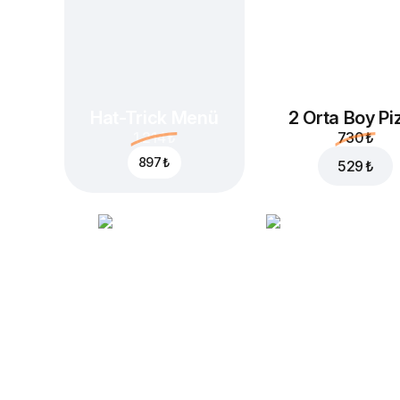
Hat-Trick Menü
2 Orta Boy Pi
1.214 ₺
730 ₺
897 ₺
529 ₺