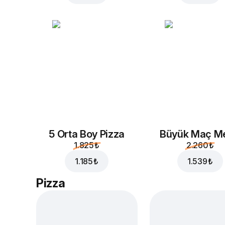
5 Orta Boy Pizza
Büyük Maç M
1.825 ₺
2.260 ₺
1.185 ₺
1.539 ₺
Pizza