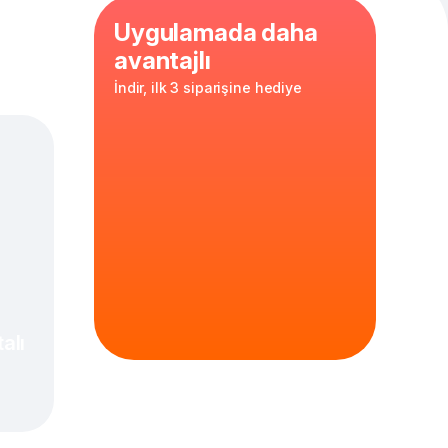
Uygulamada daha
avantajlı
İndir, ilk 3 siparişine hediye
alı