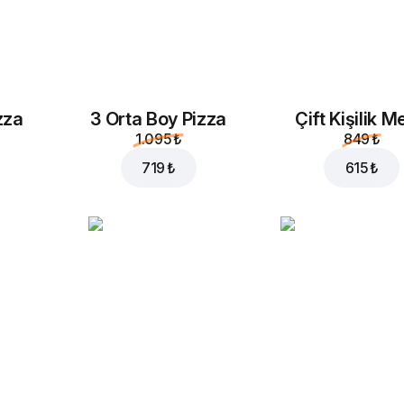
zza
3 Orta Boy Pizza
Çift Kişilik 
1.095 ₺
849 ₺
719 ₺
615 ₺