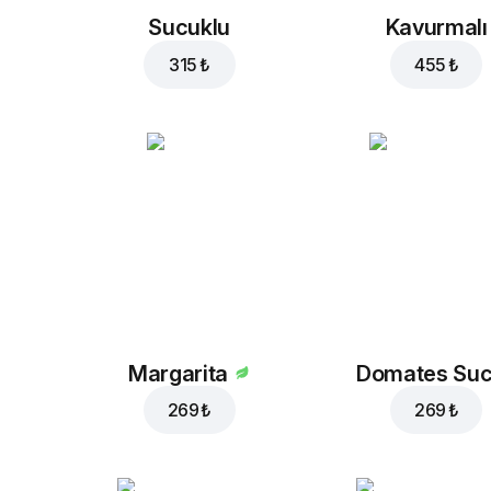
Sucuklu
Kavurmalı
315 ₺
455 ₺
Margarita
Domates Su
269 ₺
269 ₺