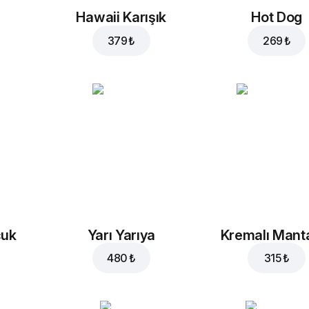
Hawaii Karışık
Hot Dog
379 ₺
269 ₺
cuk
Yarı Yarıya
Kremalı Mant
480 ₺
315 ₺