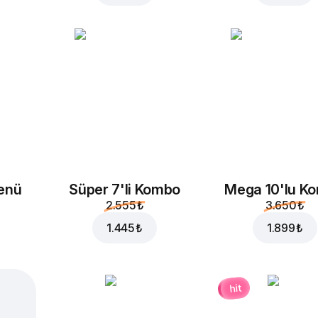
enü
Süper 7'li Kombo
Mega 10'lu K
2.555 ₺
3.650 ₺
1.445 ₺
1.899 ₺
hit