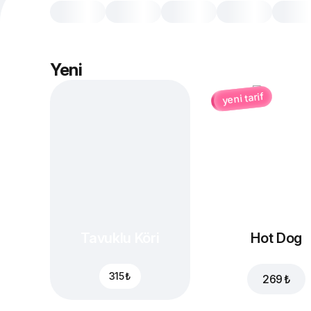
Yeni
yeni tarif
Tavuklu Köri
Hot Dog
315 ₺
269 ₺