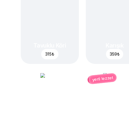
Tavuklu Köri
Karışık
315 ₺
359 ₺
yerli lezzet