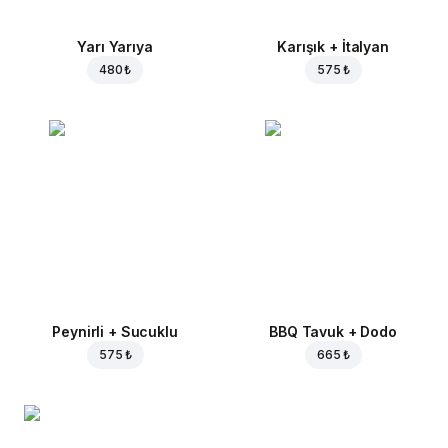
Yarı Yarıya
Karışık + İtalyan
480 ₺
575 ₺
Peynirli + Sucuklu
BBQ Tavuk + Dodo
575 ₺
665 ₺