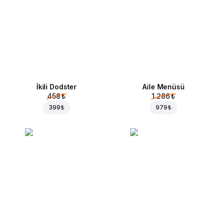
İkili Dodster
Aile Menüsü
458 ₺
1.286 ₺
399 ₺
979 ₺