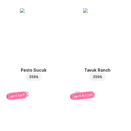
Pesto Sucuk
Tavuk Ranch
359 ₺
359 ₺
yerli lezzet
yeni tarif