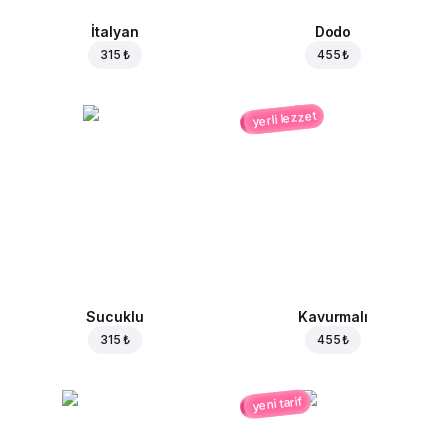
İtalyan
Dodo
315 ₺
455 ₺
yerli lezzet
Sucuklu
Kavurmalı
315 ₺
455 ₺
yeni tarif