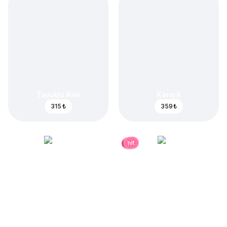
Tavuklu Köri
Karışık
315 ₺
359 ₺
hit