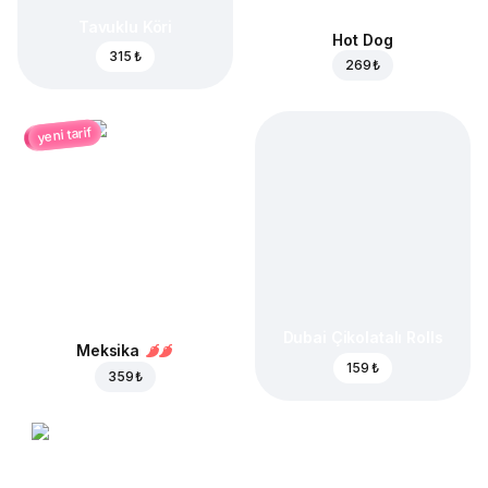
Tavuklu Köri
Hot Dog
315 ₺
269 ₺
yeni tarif
Dubai Çikolatalı Rolls
Meksika
159 ₺
359 ₺