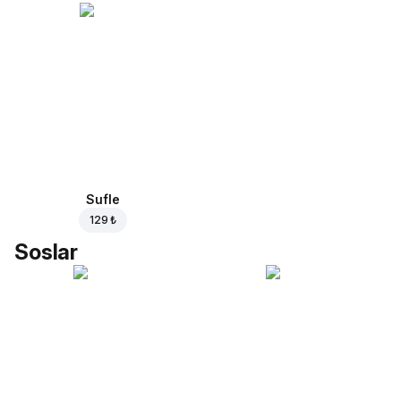
Sufle
129 ₺
Soslar