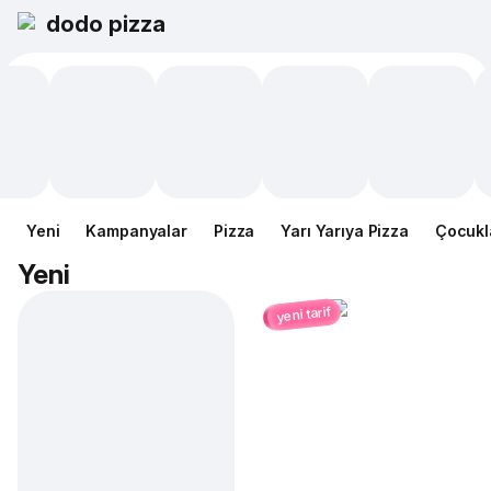
dodo pizza
Yeni
Kampanyalar
Pizza
Yarı Yarıya Pizza
Çocukl
Yeni
yeni tarif