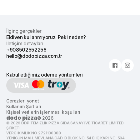
İlginç gerçekler
Eldiven kullanmıyoruz. Peki neden?
İletişim detayları
+908502552256
hello@dodopizza.com.tr
Kabul ettiğimiz ödeme yöntemleri
Çerezleri yönet
Kullanım Şartları
Kişisel verilerin işlenmesi koşulları
dodo pizza
©
2026
©
2026
DDP TEMİZLİK PİZZA GIDA SANAYİ VE TİCARET LİMİTED
ŞİRKETİ
VERGİ KİMLİK NO 2721130388
YENİGÜN MAH. MEVLANA CAD. B BLOK NO: 54 B İÇ KAPI NO: 504