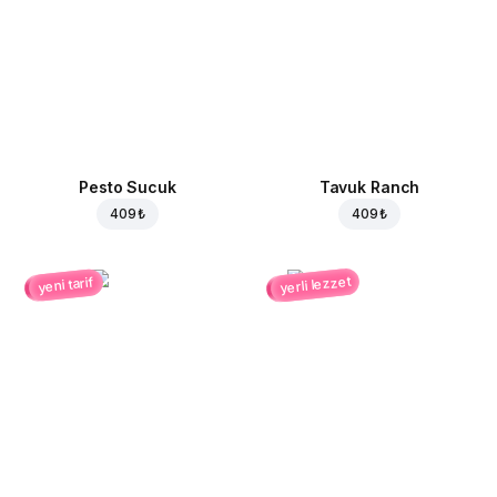
Pesto Sucuk
Tavuk Ranch
409 ₺
409 ₺
yerli lezzet
yeni tarif