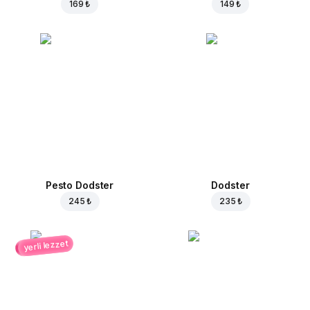
169 ₺
149 ₺
Pesto Dodster
Dodster
245 ₺
235 ₺
yerli lezzet