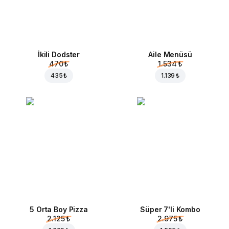
İkili Dodster
Aile Menüsü
470 ₺
1.534 ₺
435 ₺
1.139 ₺
5 Orta Boy Pizza
Süper 7'li Kombo
2.125 ₺
2.975 ₺