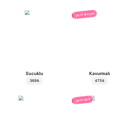
yerli lezzet
Sucuklu
Kavurmalı
369 ₺
475 ₺
yeni tarif