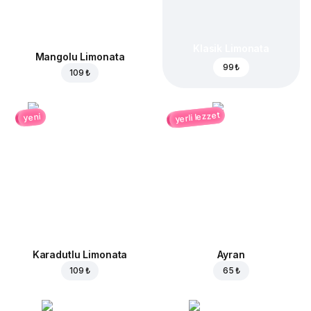
Klasik Limonata
Mangolu Limonata
99 ₺
109 ₺
yerli lezzet
yeni
Karadutlu Limonata
Ayran
109 ₺
65 ₺