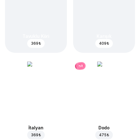
Tavuklu Köri
Karışık
369 ₺
409 ₺
hit
İtalyan
Dodo
369 ₺
475 ₺