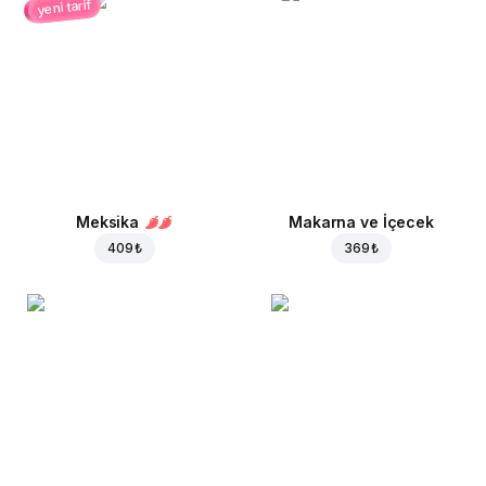
yeni tarif
Meksika
Makarna ve İçecek
409 ₺
369 ₺