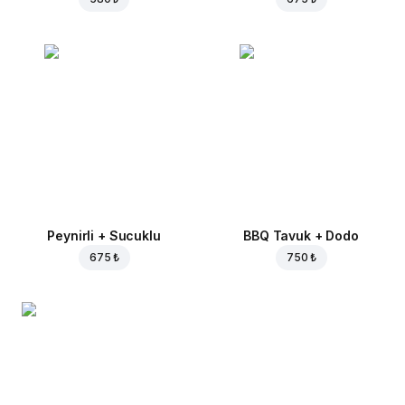
Peynirli + Sucuklu
BBQ Tavuk + Dodo
675 ₺
750 ₺