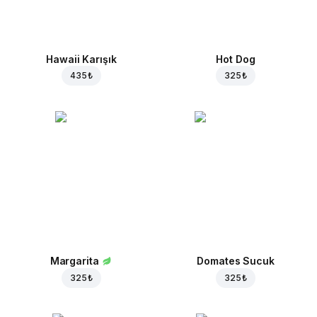
Hawaii Karışık
Hot Dog
435 ₺
325 ₺
Margarita
Domates Sucuk
325 ₺
325 ₺