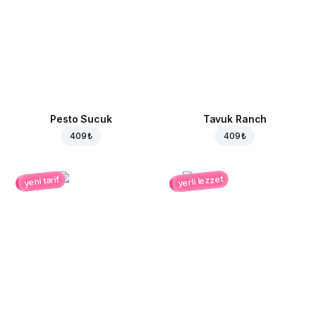
Pesto Sucuk
Tavuk Ranch
409 ₺
409 ₺
yerli lezzet
yeni tarif