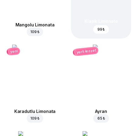
Klasik Limonata
Mangolu Limonata
99 ₺
109 ₺
yerli lezzet
yeni
Karadutlu Limonata
Ayran
109 ₺
65 ₺