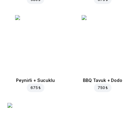
Peynirli + Sucuklu
BBQ Tavuk + Dodo
675 ₺
750 ₺