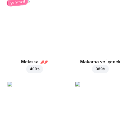
yeni tarif
Meksika
Makarna ve İçecek
409 ₺
369 ₺