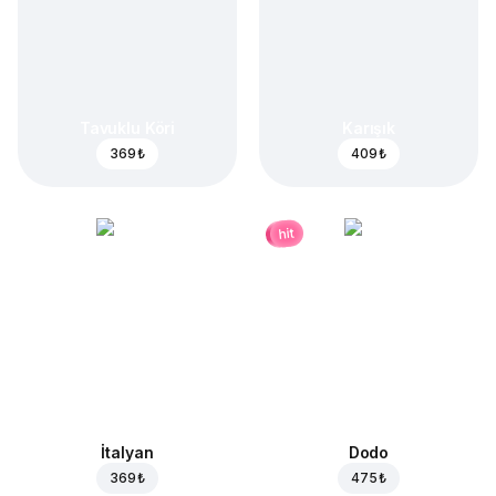
Tavuklu Köri
Karışık
369 ₺
409 ₺
hit
İtalyan
Dodo
369 ₺
475 ₺