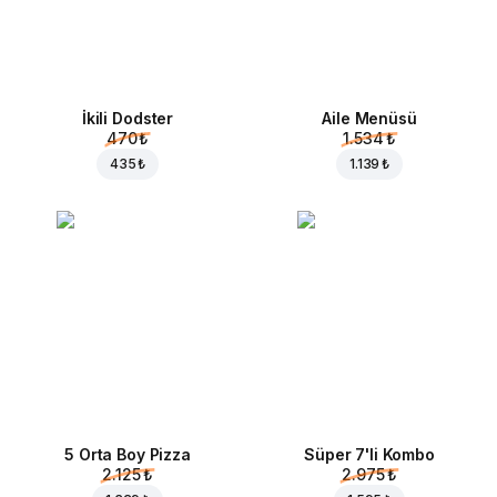
İkili Dodster
Aile Menüsü
470 ₺
1.534 ₺
435 ₺
1.139 ₺
5 Orta Boy Pizza
Süper 7'li Kombo
2.125 ₺
2.975 ₺