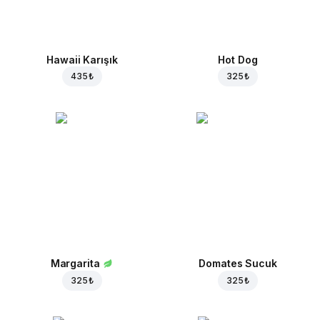
Hawaii Karışık
Hot Dog
435 ₺
325 ₺
Margarita
Domates Sucuk
325 ₺
325 ₺