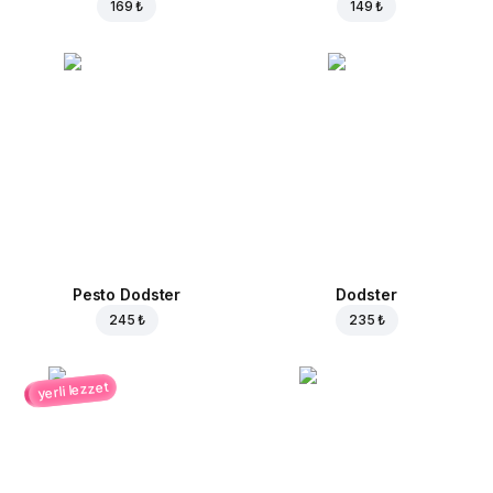
169 ₺
149 ₺
Pesto Dodster
Dodster
245 ₺
235 ₺
yerli lezzet