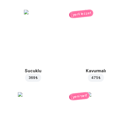
yerli lezzet
Sucuklu
Kavurmalı
369 ₺
475 ₺
yeni tarif