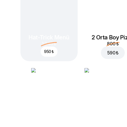
Hat-Trick Menü
2 Orta Boy Pi
1.340 ₺
800 ₺
950 ₺
590 ₺