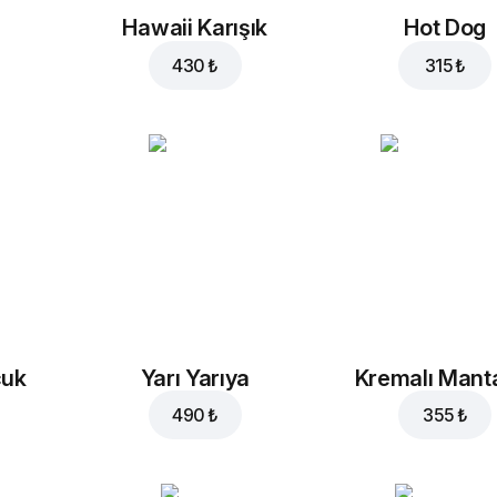
Hawaii Karışık
Hot Dog
430 ₺
315 ₺
cuk
Yarı Yarıya
Kremalı Mant
490 ₺
355 ₺