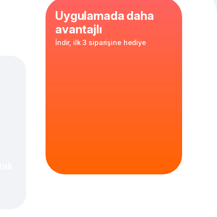
Uygulamada daha
avantajlı
İndir, ilk 3 siparişine hediye
arella
,
30 cm
hamur
alı