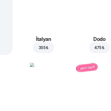
İtalyan
Dodo
355 ₺
475 ₺
yeni tarif