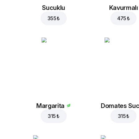
Sucuklu
Kavurmalı
355 ₺
475 ₺
Margarita
Domates Su
315 ₺
315 ₺