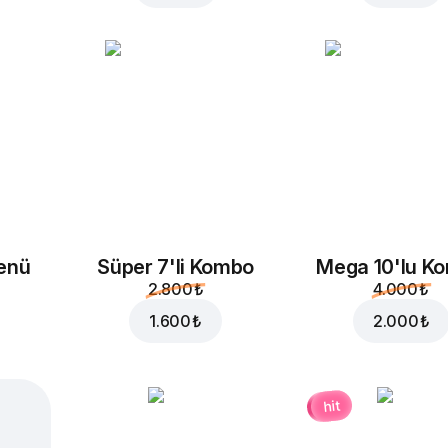
enü
Süper 7'li Kombo
Mega 10'lu K
2.800 ₺
4.000 ₺
1.600 ₺
2.000 ₺
hit