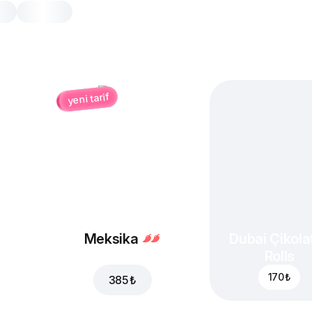
yeni tarif
Jambon ve Mantarlı
25 cm, klasik hamur hamur, 410 gr
Domates sosu
,
hindi jambon
,
mozz
taze mantar
,
kekik
20 cm
25 cm
Klasik hamur
İnce 
Meksika
Dubai Çikolat
Dilediğiniz tadı ekleyin
Rolls
170 ₺
385 ₺