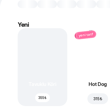
Yeni
yeni tarif
Tavuklu Köri
Hot Dog
355 ₺
315 ₺