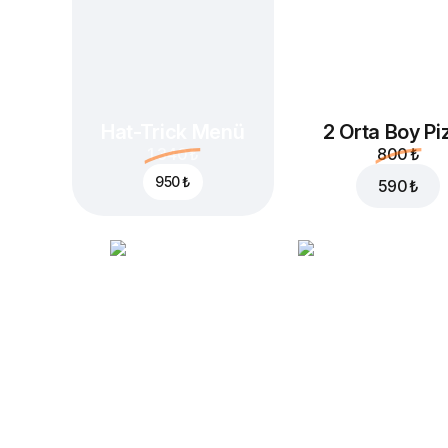
Hat-Trick Menü
2 Orta Boy Pi
1.340 ₺
800 ₺
950 ₺
590 ₺