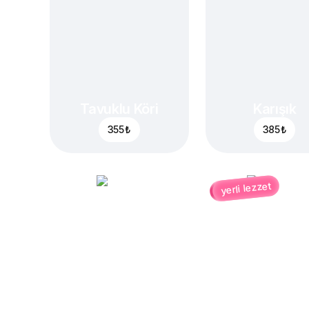
Tavuklu Köri
Karışık
355 ₺
385 ₺
yerli lezzet