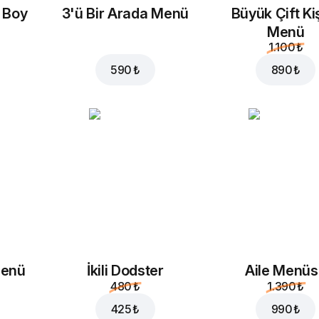
20 ₺
35 ₺
a Boy
3'ü Bir Arada Menü
Büyük Çift Kiş
Menü
1.100 ₺
590 ₺
890 ₺
Menü
İkili Dodster
Aile Menü
480 ₺
1.390 ₺
425 ₺
990 ₺