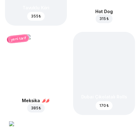
Tavuklu Köri
Hot Dog
355 ₺
315 ₺
yeni tarif
Dubai Çikolatalı Rolls
Meksika
170 ₺
385 ₺