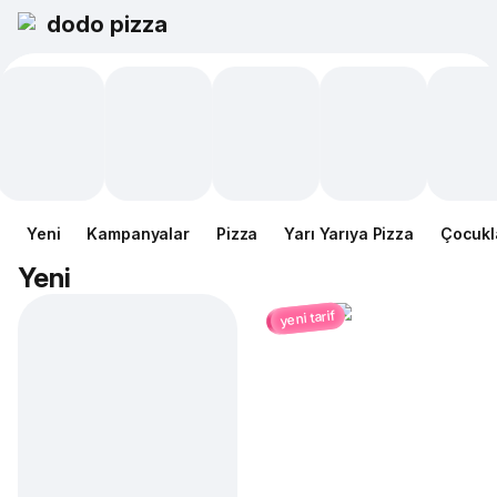
dodo pizza
Yeni
Kampanyalar
Pizza
Yarı Yarıya Pizza
Çocukl
Yeni
yeni tarif