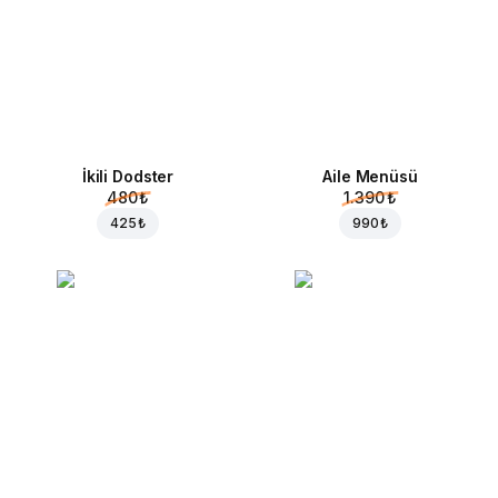
İkili Dodster
Aile Menüsü
480 ₺
1.390 ₺
425 ₺
990 ₺