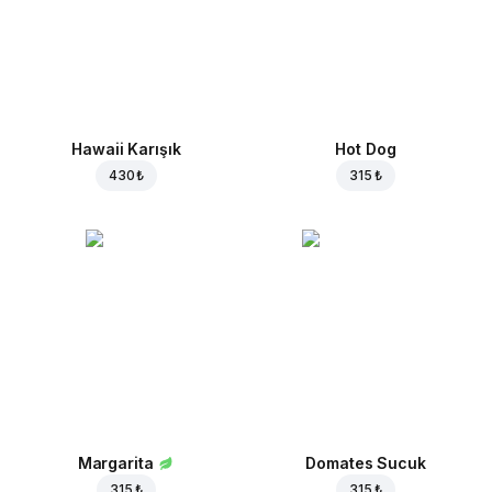
Hawaii Karışık
Hot Dog
430 ₺
315 ₺
Margarita
Domates Sucuk
315 ₺
315 ₺