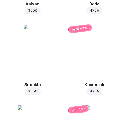
İtalyan
Dodo
355 ₺
475 ₺
yerli lezzet
Sucuklu
Kavurmalı
355 ₺
475 ₺
yeni tarif