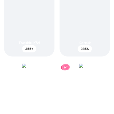
Tavuklu Köri
Karışık
355 ₺
385 ₺
hit