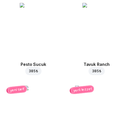
Pesto Sucuk
Tavuk Ranch
385 ₺
385 ₺
yerli lezzet
yeni tarif