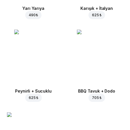
Yarı Yarıya
Karışık + İtalyan
490 ₺
625 ₺
Peynirli + Sucuklu
BBQ Tavuk + Dodo
625 ₺
705 ₺