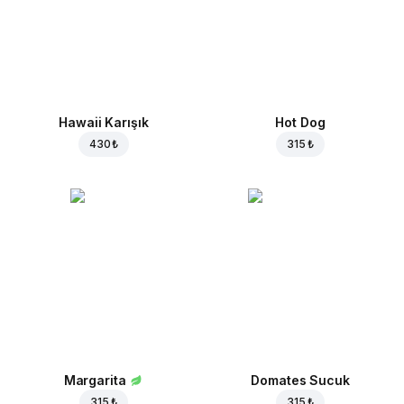
Hawaii Karışık
Hot Dog
430 ₺
315 ₺
Margarita
Domates Sucuk
315 ₺
315 ₺