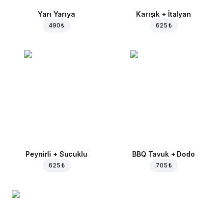
Yarı Yarıya
Karışık + İtalyan
490 ₺
625 ₺
Peynirli + Sucuklu
BBQ Tavuk + Dodo
625 ₺
705 ₺