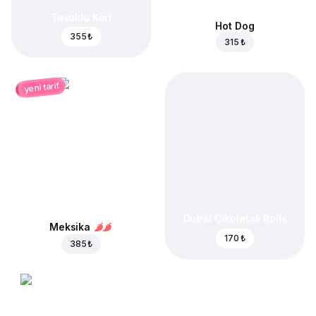
Tavuklu Köri
Hot Dog
355 ₺
315 ₺
yeni tarif
Dubai Çikolatalı Rolls
Meksika
170 ₺
385 ₺