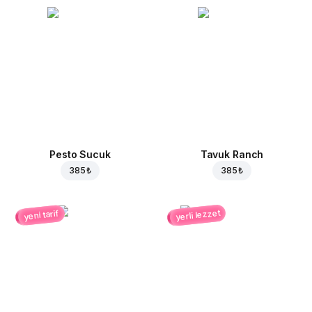
Pesto Sucuk
Tavuk Ranch
385 ₺
385 ₺
yerli lezzet
yeni tarif