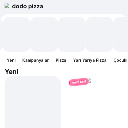
dodo pizza
Yeni
Kampanyalar
Pizza
Yarı Yarıya Pizza
Çocukl
Yeni
yeni tarif