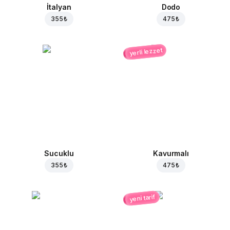
İtalyan
Dodo
355 ₺
475 ₺
yerli lezzet
Sucuklu
Kavurmalı
355 ₺
475 ₺
yeni tarif