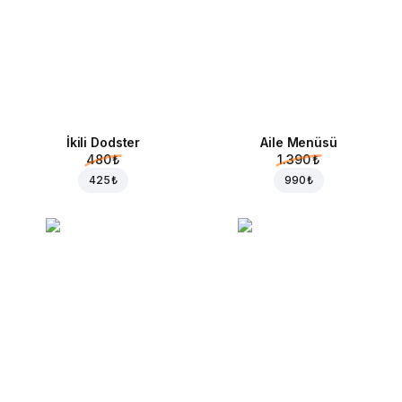
İkili Dodster
Aile Menüsü
480 ₺
1.390 ₺
425 ₺
990 ₺