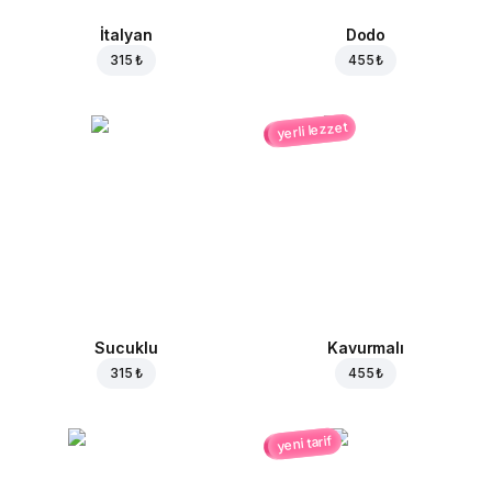
İtalyan
Dodo
315 ₺
455 ₺
yerli lezzet
Sucuklu
Kavurmalı
315 ₺
455 ₺
yeni tarif