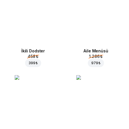
İkili Dodster
Aile Menüsü
458 ₺
1.286 ₺
399 ₺
979 ₺