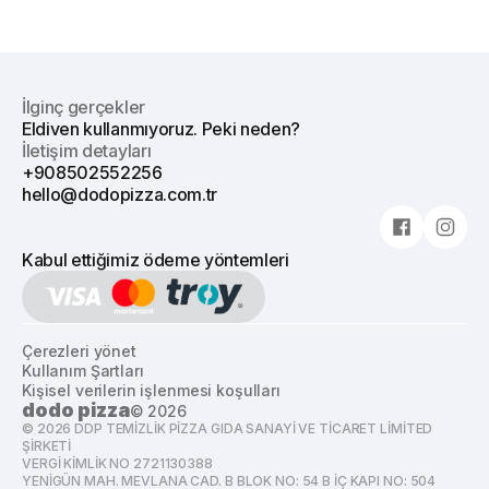
İlginç gerçekler
Eldiven kullanmıyoruz. Peki neden?
İletişim detayları
+908502552256
hello@dodopizza.com.tr
Kabul ettiğimiz ödeme yöntemleri
Çerezleri yönet
Kullanım Şartları
Kişisel verilerin işlenmesi koşulları
dodo pizza
©
2026
©
2026
DDP TEMİZLİK PİZZA GIDA SANAYİ VE TİCARET LİMİTED
ŞİRKETİ
VERGİ KİMLİK NO 2721130388
YENİGÜN MAH. MEVLANA CAD. B BLOK NO: 54 B İÇ KAPI NO: 504