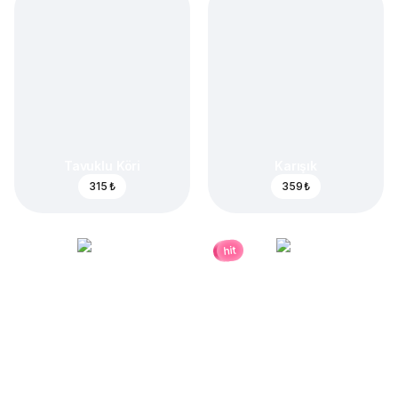
Tavuklu Köri
Karışık
315 ₺
359 ₺
hit