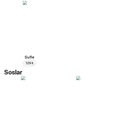
Sufle
129 ₺
Soslar