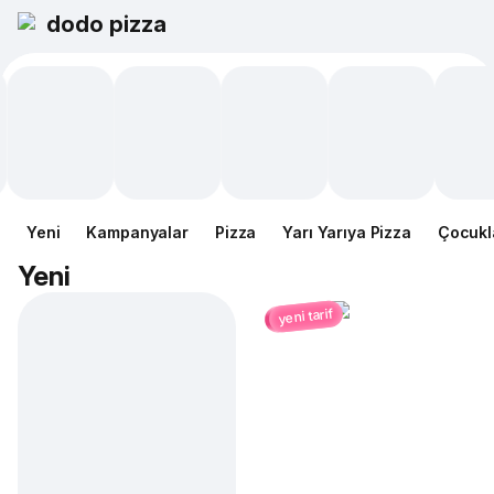
dodo pizza
Yeni
Kampanyalar
Pizza
Yarı Yarıya Pizza
Çocukl
Yeni
yeni tarif