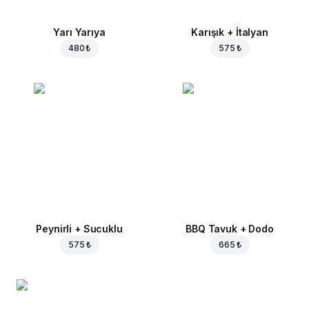
Yarı Yarıya
Karışık + İtalyan
480 ₺
575 ₺
Peynirli + Sucuklu
BBQ Tavuk + Dodo
575 ₺
665 ₺