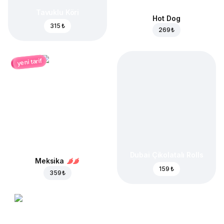
Tavuklu Köri
Hot Dog
315 ₺
269 ₺
yeni tarif
Dubai Çikolatalı Rolls
Meksika
159 ₺
359 ₺