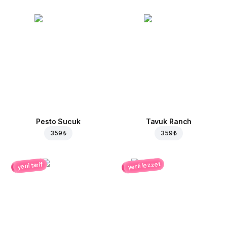
Pesto Sucuk
Tavuk Ranch
359 ₺
359 ₺
yerli lezzet
yeni tarif