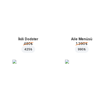
İkili Dodster
Aile Menüsü
480 ₺
1.390 ₺
425 ₺
990 ₺