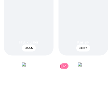
Tavuklu Köri
Karışık
355 ₺
385 ₺
hit