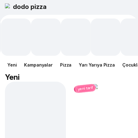
dodo pizza
Yeni
Kampanyalar
Pizza
Yarı Yarıya Pizza
Çocukl
Yeni
yeni tarif