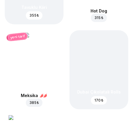
Tavuklu Köri
Hot Dog
355 ₺
315 ₺
yeni tarif
Dubai Çikolatalı Rolls
Meksika
170 ₺
385 ₺