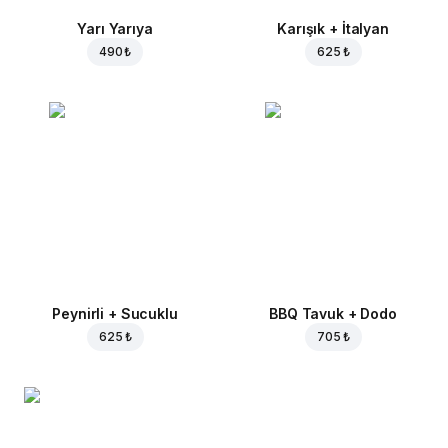
Yarı Yarıya
Karışık + İtalyan
490 ₺
625 ₺
Peynirli + Sucuklu
BBQ Tavuk + Dodo
625 ₺
705 ₺