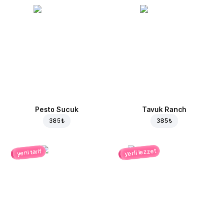
Pesto Sucuk
Tavuk Ranch
385 ₺
385 ₺
yerli lezzet
yeni tarif