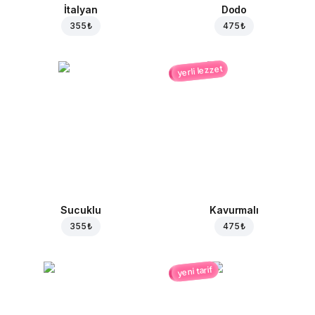
İtalyan
Dodo
355 ₺
475 ₺
yerli lezzet
Sucuklu
Kavurmalı
355 ₺
475 ₺
yeni tarif