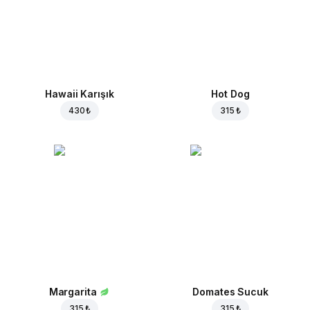
Hawaii Karışık
Hot Dog
430 ₺
315 ₺
Margarita
Domates Sucuk
315 ₺
315 ₺