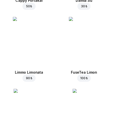
Cappy Portakal
Damla Su
50 ₺
30 ₺
Limmo Limonata
FuseTea Limon
90 ₺
100 ₺