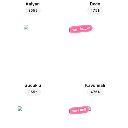
İtalyan
Dodo
355 ₺
475 ₺
yerli lezzet
Sucuklu
Kavurmalı
355 ₺
475 ₺
yeni tarif