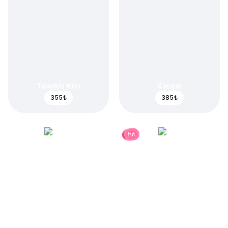
Tavuklu Köri
Karışık
355 ₺
385 ₺
hit