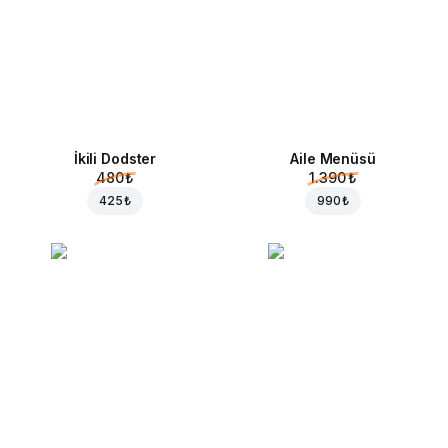
İkili Dodster
Aile Menüsü
480 ₺
1.390 ₺
425 ₺
990 ₺