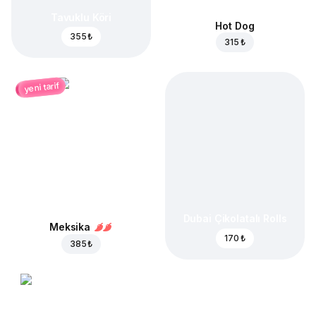
Tavuklu Köri
Hot Dog
355 ₺
315 ₺
yeni tarif
Dubai Çikolatalı Rolls
Meksika
170 ₺
385 ₺