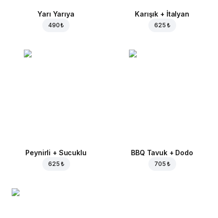
Yarı Yarıya
Karışık + İtalyan
490 ₺
625 ₺
Peynirli + Sucuklu
BBQ Tavuk + Dodo
625 ₺
705 ₺