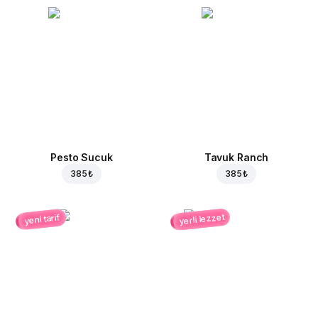
Pesto Sucuk
Tavuk Ranch
385 ₺
385 ₺
yerli lezzet
yeni tarif