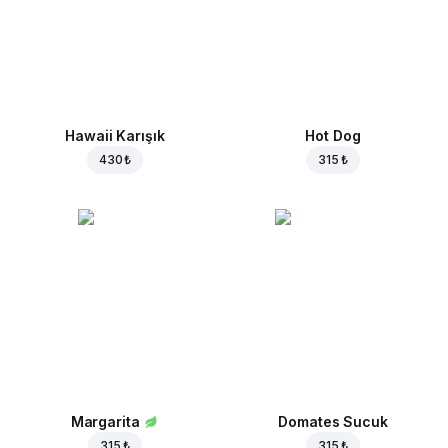
Hawaii Karışık
Hot Dog
430 ₺
315 ₺
Margarita
Domates Sucuk
315 ₺
315 ₺