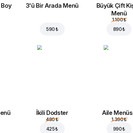
a Boy
3'ü Bir Arada Menü
Büyük Çift Kiş
Menü
1.100 ₺
590 ₺
890 ₺
Menü
İkili Dodster
Aile Menü
480 ₺
1.390 ₺
425 ₺
990 ₺