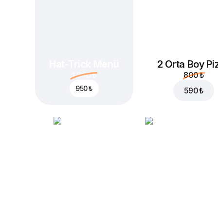
Hat-Trick Menü
2 Orta Boy Pi
1.340 ₺
800 ₺
950 ₺
590 ₺