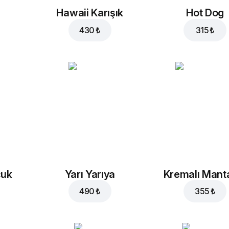
Hawaii Karışık
Hot Dog
430 ₺
315 ₺
cuk
Yarı Yarıya
Kremalı Mant
490 ₺
355 ₺