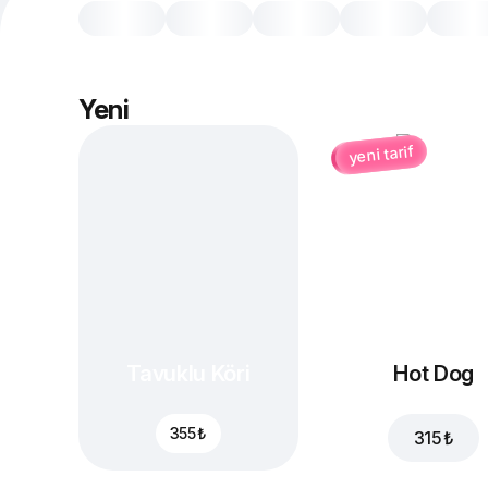
Yeni
yeni tarif
Tavuklu Köri
Hot Dog
355 ₺
315 ₺