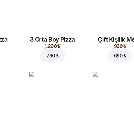
zza
3 Orta Boy Pizza
Çift Kişilik 
1.200 ₺
930 ₺
790 ₺
690 ₺