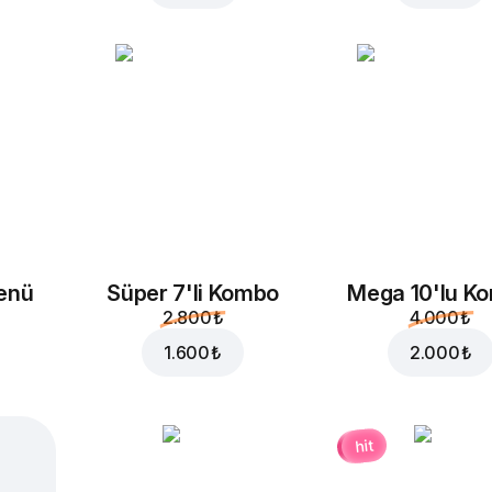
enü
Süper 7'li Kombo
Mega 10'lu K
2.800 ₺
4.000 ₺
1.600 ₺
2.000 ₺
hit