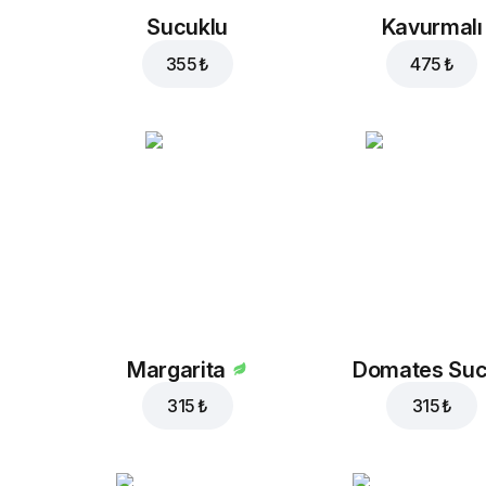
Sucuklu
Kavurmalı
355 ₺
475 ₺
Margarita
Domates Su
315 ₺
315 ₺