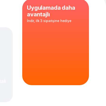
Uygulamada daha
avantajlı
İndir, ilk 3 siparişine hediye
alı