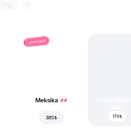
yeni tarif
Sucuklu Peynirli Rolls
8 adet, 290 gr
Hamur, ranch sos, mozzarella, sucuk
8 Adet
Meksika
Dubai Çikolat
Rolls
170 ₺
385 ₺