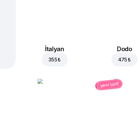
İtalyan
Dodo
355 ₺
475 ₺
yeni tarif