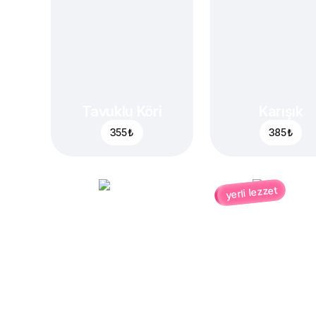
Tavuklu Köri
Karışık
355 ₺
385 ₺
yerli lezzet