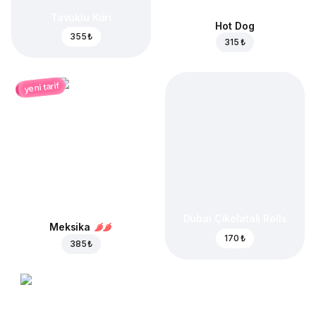
Tavuklu Köri
Hot Dog
355 ₺
315 ₺
yeni tarif
Dubai Çikolatalı Rolls
Meksika
170 ₺
385 ₺