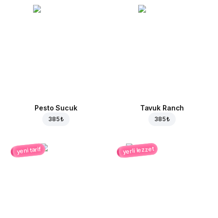
Pesto Sucuk
Tavuk Ranch
385 ₺
385 ₺
yerli lezzet
yeni tarif