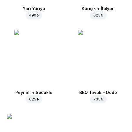
Yarı Yarıya
Karışık + İtalyan
490 ₺
625 ₺
Peynirli + Sucuklu
BBQ Tavuk + Dodo
625 ₺
705 ₺