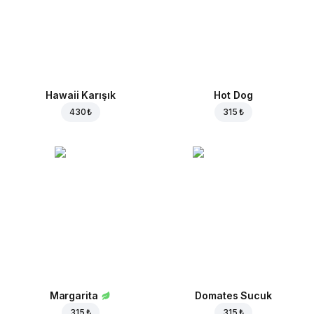
Hawaii Karışık
Hot Dog
430 ₺
315 ₺
Margarita
Domates Sucuk
315 ₺
315 ₺