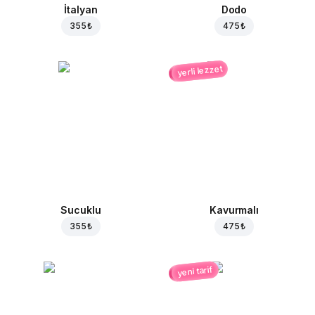
İtalyan
Dodo
355 ₺
475 ₺
yerli lezzet
Sucuklu
Kavurmalı
355 ₺
475 ₺
yeni tarif