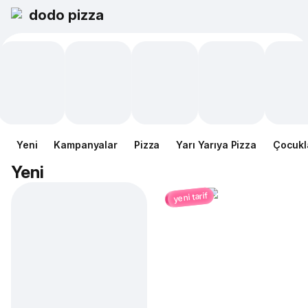
dodo pizza
Yeni
Kampanyalar
Pizza
Yarı Yarıya Pizza
Çocukl
Yeni
yeni tarif