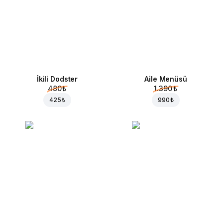
İkili Dodster
Aile Menüsü
480 ₺
1.390 ₺
425 ₺
990 ₺