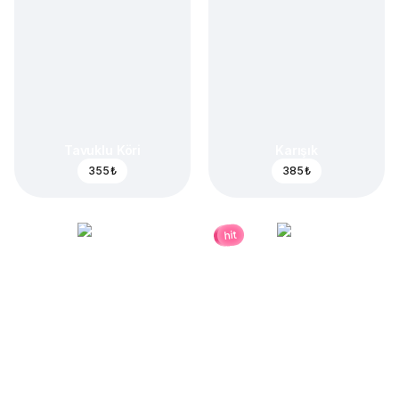
Tavuklu Köri
Karışık
355 ₺
385 ₺
hit