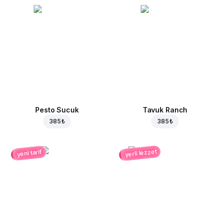
Pesto Sucuk
Tavuk Ranch
385 ₺
385 ₺
yerli lezzet
yeni tarif