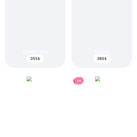
Tavuklu Köri
Karışık
355 ₺
385 ₺
hit