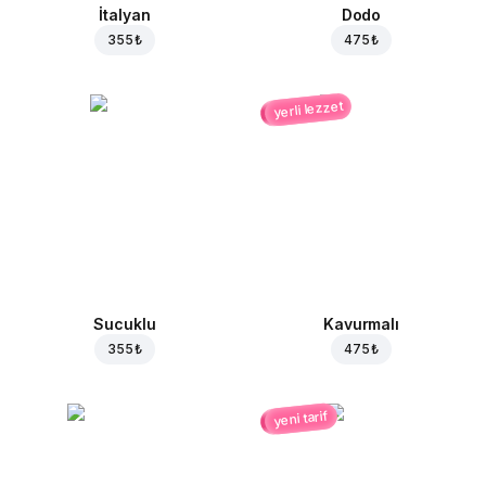
İtalyan
Dodo
355 ₺
475 ₺
yerli lezzet
Sucuklu
Kavurmalı
355 ₺
475 ₺
yeni tarif