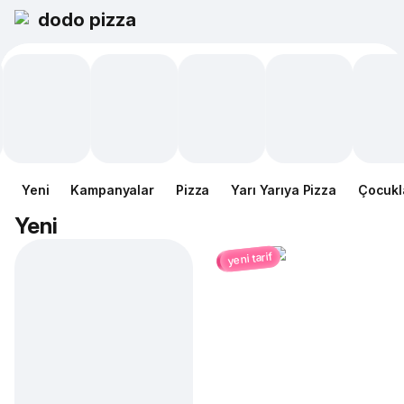
dodo pizza
Yeni
Kampanyalar
Pizza
Yarı Yarıya Pizza
Çocukl
Yeni
yeni tarif