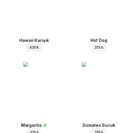
Hawaii Karışık
Hot Dog
430 ₺
315 ₺
Margarita
Domates Sucuk
315 ₺
315 ₺