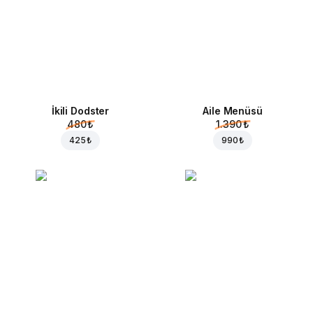
İkili Dodster
Aile Menüsü
480 ₺
1.390 ₺
425 ₺
990 ₺