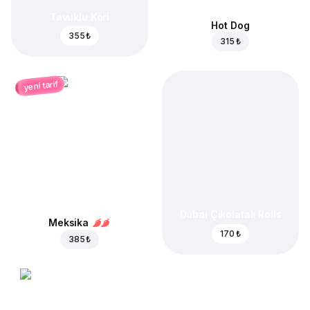
Tavuklu Köri
Hot Dog
355 ₺
315 ₺
yeni tarif
Dubai Çikolatalı Rolls
Meksika
170 ₺
385 ₺