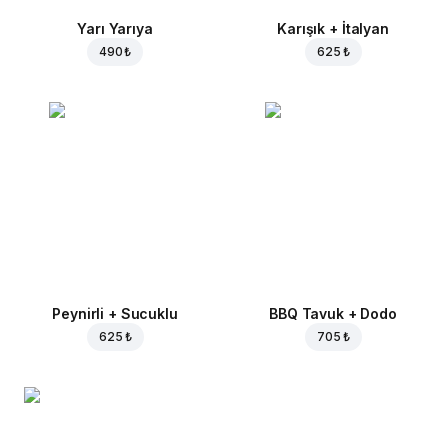
Yarı Yarıya
Karışık + İtalyan
490 ₺
625 ₺
Peynirli + Sucuklu
BBQ Tavuk + Dodo
625 ₺
705 ₺