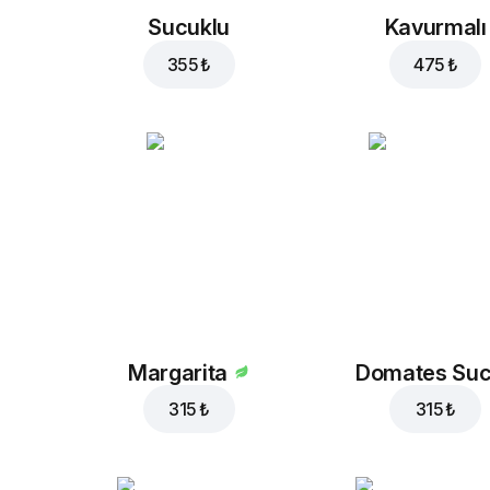
Sucuklu
Kavurmalı
355 ₺
475 ₺
Margarita
Domates Su
315 ₺
315 ₺