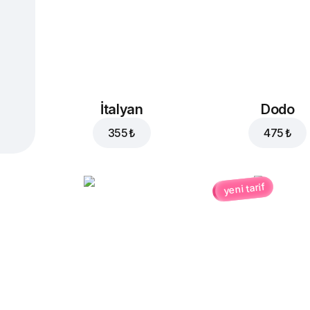
İtalyan
Dodo
355 ₺
475 ₺
yeni tarif