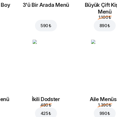
a Boy
3'ü Bir Arada Menü
Büyük Çift Kiş
Menü
1.100 ₺
590 ₺
890 ₺
Menü
İkili Dodster
Aile Menü
480 ₺
1.390 ₺
425 ₺
990 ₺