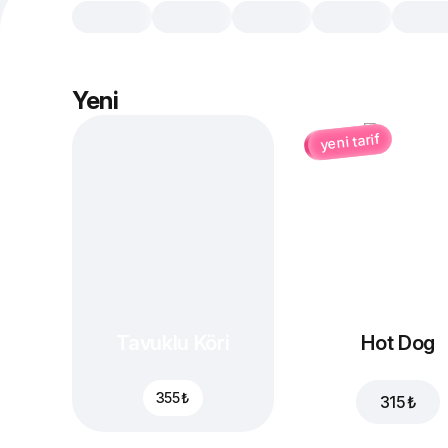
Yeni
yeni tarif
Tavuklu Köri
Hot Dog
355 ₺
315 ₺