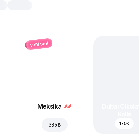
yeni tarif
Tavuk & Patates Box
1 Küçük Boy Tavuk Parçaları + 1 O
Patates + 1 Adet Sos
Tavuk Parçaları
5 adet, 90 gr
Dışı çıtır çıtır içi yumuşa
fileto parçaları
Meksika
Dubai Çikolat
Rolls
Fırında Patates
170 ₺
Orta, 100 gr
385 ₺
Fırında pişirilmiş patate
tadında, yumuşak dokulu 