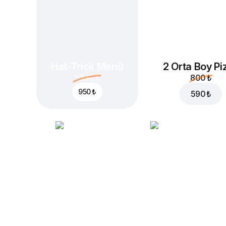
Hat-Trick Menü
2 Orta Boy Pi
1.340 ₺
800 ₺
950 ₺
590 ₺