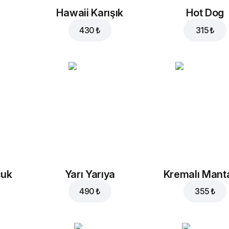
Hawaii Karışık
Hot Dog
430 ₺
315 ₺
cuk
Yarı Yarıya
Kremalı Mant
490 ₺
355 ₺