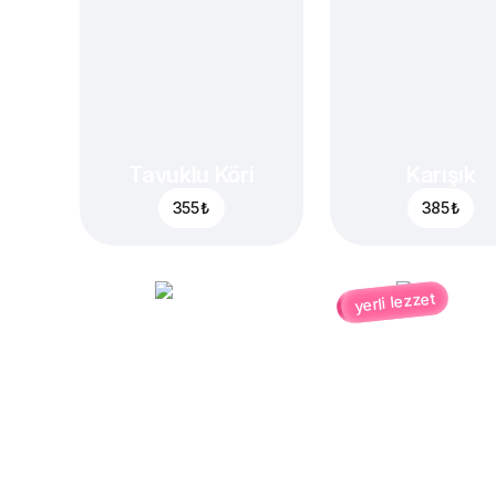
Tavuklu Köri
Karışık
355 ₺
385 ₺
yerli lezzet