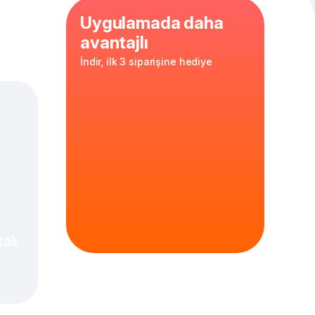
Uygulamada daha
avantajlı
İndir, ilk 3 siparişine hediye
rta Boy Fırında
cık ve sulu tavuk
alı
s — ev yapımı
ve hafif lezzetli