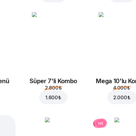
enü
Süper 7'li Kombo
Mega 10'lu K
2.800 ₺
4.000 ₺
1.600 ₺
2.000 ₺
hit