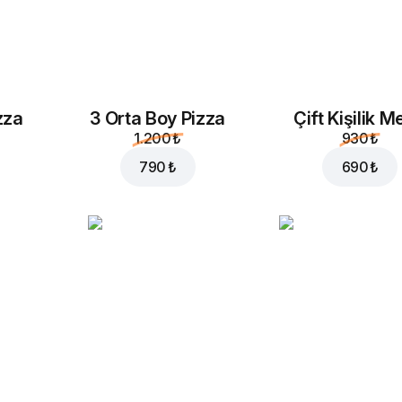
zza
3 Orta Boy Pizza
Çift Kişilik 
1.200 ₺
930 ₺
790 ₺
690 ₺